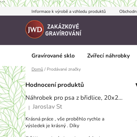
```
Přejít
Informace k výrobě a vzhledu produktů
Obchodn
na
obsah
Gravírované sklo
Zvířecí náhrobky
Domů
/
Prodávané značky
P
Hodnocení produktů
o
s
Náhrobek pro psa z břidlice, 20x20, S FOTKOU
t
Jaroslav St
|
r
Hodnocení produktu je 5 z 5 hvězdiček.
a
Krásná práce , vše proběhlo rychle a
n
výsledek je krásný . Díky
n