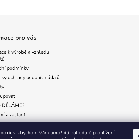
mace pro vás
ace k výrobě a vzhledu
tů
ní podmínky
ky ochrany osobních údajů
ty
kupovat
O DĚLÁME?
ní a zaslání
ookies, abychom Vám umožnili pohodlné prohlížení