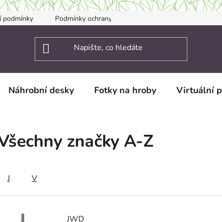
í podmínky
Podmínky ochrany osobních údajů
Kontakty
Náhrobní desky
Fotky na hroby
Virtuální 
Všechny značky A-Z
J
V
J
JWD