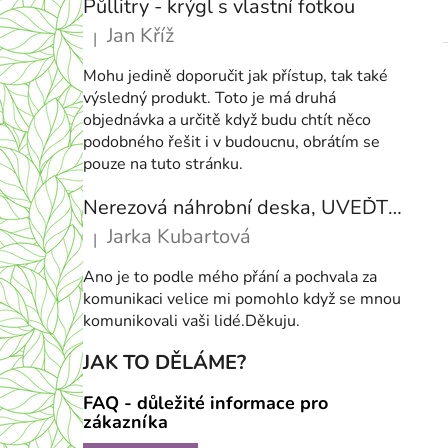
Půllitry - krýgl s vlastní fotkou
í
Jan Kříž
|
p
Hodnocení produktu je 5 z 5 hvězdiček.
a
Mohu jedině doporučit jak přístup, tak také
n
výsledný produkt. Toto je má druhá
e
objednávka a určitě když budu chtít něco
podobného řešit i v budoucnu, obrátím se
l
pouze na tuto stránku.
Nerezová náhrobní deska, UVEĎTE VELIKOST NA PŘÁNÍ
Jarka Kubartová
|
Hodnocení produktu je 5 z 5 hvězdiček.
Ano je to podle mého přání a pochvala za
komunikaci velice mi pomohlo když se mnou
komunikovali vaši lidé.Děkuju.
JAK TO DĚLÁME?
FAQ - důležité informace pro
zákazníka