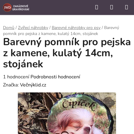
```
Hledat
NÁKUP
Přejít
KOŠÍK
na
obsah
Domů
/
Zvířecí náhrobky
/
Barevné náhrobky pro psy
/
Barevný
pomník pro pejska z kamene, kulatý 14cm, stojánek
Barevný pomník pro pejska
z kamene, kulatý 14cm,
stojánek
Průměrné
1 hodnocení
Podrobnosti hodnocení
hodnocení
Značka:
Večnýklid.cz
produktu
je
5,0
z
5
hvězdiček.