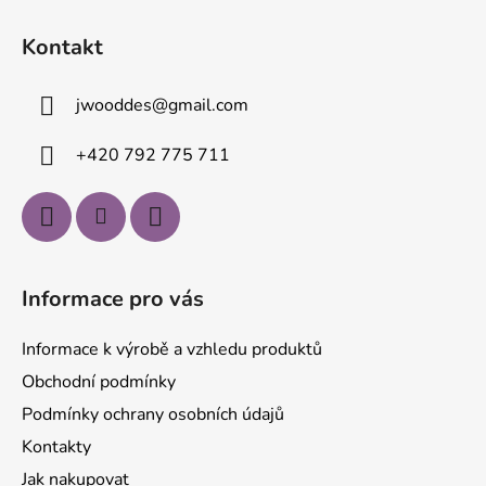
Z
á
Kontakt
p
a
jwooddes
@
gmail.com
t
í
+420 792 775 711
Informace pro vás
Informace k výrobě a vzhledu produktů
Obchodní podmínky
Podmínky ochrany osobních údajů
Kontakty
Jak nakupovat