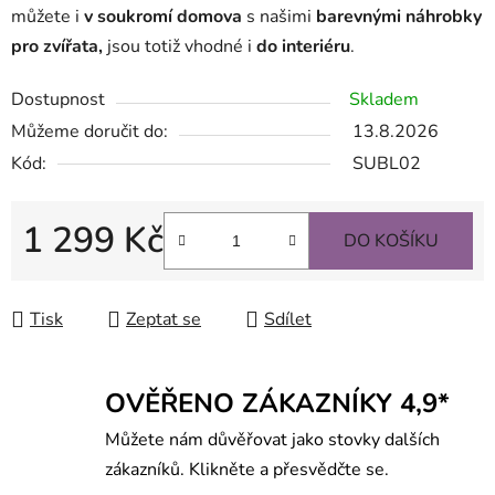
můžete i
v soukromí domova
s našimi
barevnými náhrobky
pro zvířata,
jsou totiž vhodné i
do interiéru
.
Dostupnost
Skladem
Můžeme doručit do:
13.8.2026
Kód:
SUBL02
1 299 Kč
DO KOŠÍKU
Měrná cena:
Tisk
Zeptat se
Sdílet
OVĚŘENO ZÁKAZNÍKY 4,9*
Můžete nám důvěřovat jako stovky dalších
zákazníků. Klikněte a přesvědčte se.