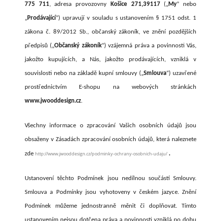
775 711
, adresa provozovny
Košice 271,39117
(„
My
” nebo
„
Prodávající
”) upravují v souladu s ustanovením § 1751 odst. 1
zákona č. 89/2012 Sb., občanský zákoník, ve znění pozdějších
předpisů („
Občanský zákoník
“) vzájemná práva a povinnosti Vás,
jakožto kupujících, a Nás, jakožto prodávajících, vzniklá v
souvislosti nebo na základě kupní smlouvy („
Smlouva
“) uzavřené
prostřednictvím E-shopu na webových stránkách
www.jwooddesign.cz
.
Všechny informace o zpracování Vašich osobních údajů jsou
obsaženy v Zásadách zpracování osobních údajů, která naleznete
zde
http://www.jwooddesign.cz/podminky-ochrany-osobnich-udaju/
.
Ustanovení těchto Podmínek jsou nedílnou součástí Smlouvy.
Smlouva a Podmínky jsou vyhotoveny v českém jazyce. Znění
Podmínek můžeme jednostranně měnit či doplňovat. Tímto
ustanovením nejsou dotčena práva a povinnosti vzniklá po dobu