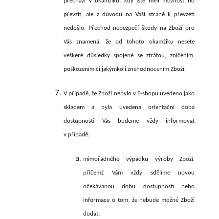
přechází v okamžiku, kdy jste měli možnost ho
převzít, ale z důvodů na Vaší straně k převzetí
nedošlo. Přechod nebezpečí škody na Zboží pro
Vás znamená, že od tohoto okamžiku nesete
veškeré důsledky spojené se ztrátou, zničením,
poškozením či jakýmkoli znehodnocením Zboží.
V případě, že Zboží nebylo v E-shopu uvedeno jako
skladem a byla uvedena orientační doba
dostupnosti Vás budeme vždy informovat
v případě:
mimořádného výpadku výroby Zboží,
přičemž Vám vždy sdělíme novou
očekávanou dobu dostupnosti nebo
informace o tom, že nebude možné Zboží
dodat;