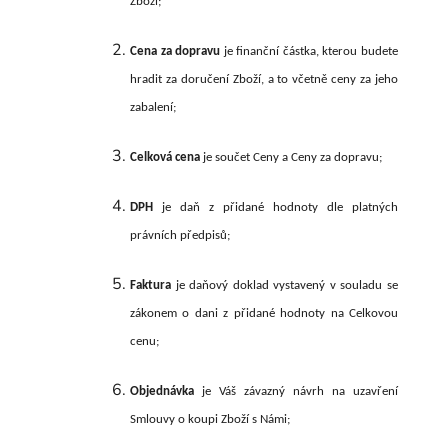
Zboží;
Cena za dopravu
je finanční částka, kterou budete
hradit za doručení Zboží, a to včetně ceny za jeho
zabalení;
Celková cena
je součet Ceny a Ceny za dopravu;
DPH
je daň z přidané hodnoty dle platných
právních předpisů;
Faktura
je daňový doklad vystavený v souladu se
zákonem o dani z přidané hodnoty na Celkovou
cenu;
Objednávka
je Váš závazný návrh na uzavření
Smlouvy o koupi Zboží s Námi;