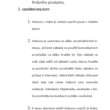
finálního produktu.
UZAVŘENÍ SMLOUVY
Smlouvu s Námi je možné uzavřít pouze v českém
jazyce.
Smlouva je uzavírána na dálku prostřednictvím E-
shopu, přičemž náklady na použití komunikačních
prostředků na dálku hradíte Vy. Tyto náklady se
však nijak neliší od základní sazby, kterou hradíte
za používání těchto prostředků (tedy zejména za
přístup k internetu), žádné další náklady účtované
Námi tedy nad rámec Celkové ceny nemusíte
očekávat. Odesláním Objednávky souhlasíte s tím,
že prostředky komunikace na dálku využíváme.
K tomu, abychom mohli Smlouvu uzavřít, je třeba,