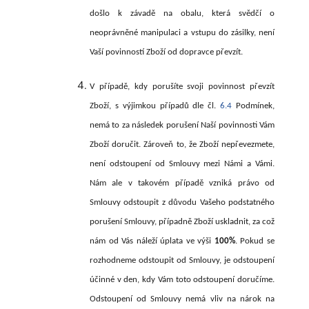
došlo k závadě na obalu, která svědčí o
neoprávněné manipulaci a vstupu do zásilky, není
Vaší povinností Zboží od dopravce převzít.
V případě, kdy porušíte svoji povinnost převzít
Zboží, s výjimkou případů dle čl.
6.4
Podmínek,
nemá to za následek porušení Naší povinnosti Vám
Zboží doručit. Zároveň to, že Zboží nepřevezmete,
není odstoupení od Smlouvy mezi Námi a Vámi.
Nám ale v takovém případě vzniká právo od
Smlouvy odstoupit z důvodu Vašeho podstatného
porušení Smlouvy, případně Zboží uskladnit, za což
nám od Vás náleží úplata ve výši
100%
. Pokud se
rozhodneme odstoupit od Smlouvy, je odstoupení
účinné v den, kdy Vám toto odstoupení doručíme.
Odstoupení od Smlouvy nemá vliv na nárok na