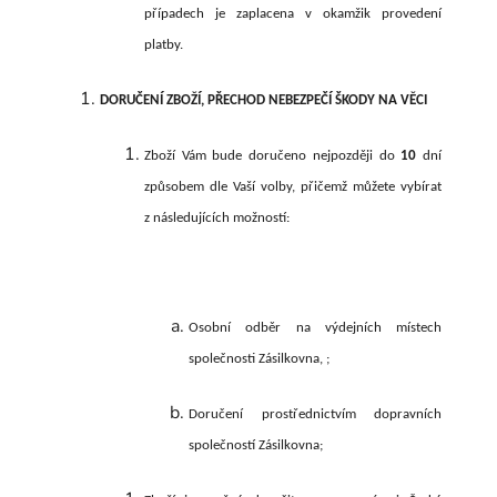
případech je zaplacena v okamžik provedení
platby.
DORUČENÍ ZBOŽÍ, PŘECHOD NEBEZPEČÍ ŠKODY NA VĚCI
Zboží Vám bude doručeno nejpozději do
10
d
ní
způsobem dle Vaší volby, přičemž můžete vybírat
z následujících možností:
Osobní odběr na výdejních místech
společnosti Zásilkovna, ;
Doručení prostřednictvím dopravních
společností Zásilkovna;