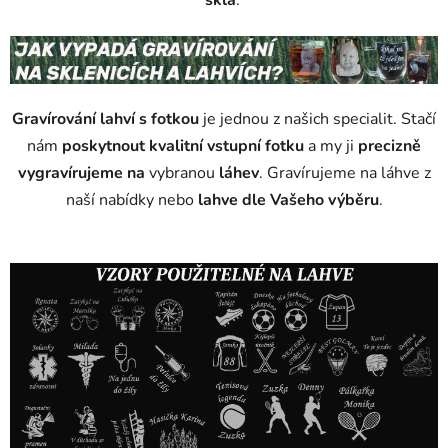
skla
k
.
y
v
ý
p
i
Gravírování lahví s fotkou
je jednou z našich specialit. Stačí
s
nám
poskytnout kvalitní vstupní fotku
a my ji
precizně
u
vygravírujeme
na
vybranou
láhev
. Gravírujeme na láhve z
naší nabídky nebo
lahve dle Vašeho výběru
.
Gravírování na lahev, gravírování lahví,