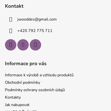
á
Kontakt
p
a
jwooddes
@
gmail.com
t
í
+420 792 775 711
Informace pro vás
Informace k výrobě a vzhledu produktů
Obchodní podmínky
Podmínky ochrany osobních údajů
Kontakty
Jak nakupovat