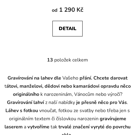
1 290 Kč
od
DETAIL
13
položek celkem
O
v
l
Gravírování na lahev
dle
Vašeho
přání.
Chcete darovat
á
t
átovi, manželovi, dědovi nebo kamarádovi
opravdu něco
d
originálního
k narozeninám, Vánocům nebo výročí?
a
c
Gravírování lahví
z naší nabídky
je přesně něco pro Vás
.
í
Láhev s fotkou
vnoučat, fotkou ze svatby nebo třeba jen s
p
originálním textem či číslovkou narozenin
gravírujeme
r
laserem
a
vytvoříme
tak
trvalé značení vyryté do povrchu
v