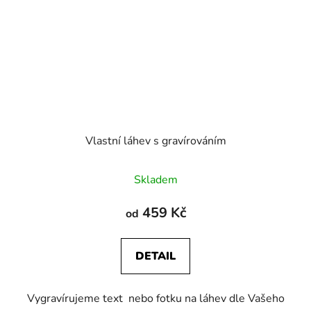
Vlastní láhev s gravírováním
Průměrné
Skladem
hodnocení
produktu
459 Kč
od
je
5,0
DETAIL
z
5
Vygravírujeme text nebo fotku na láhev dle Vašeho
hvězdiček.