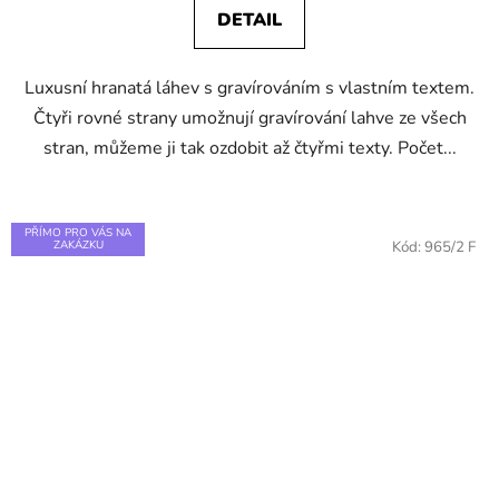
DETAIL
Luxusní hranatá láhev s gravírováním s vlastním textem.
Čtyři rovné strany umožnují gravírování lahve ze všech
stran, můžeme ji tak ozdobit až čtyřmi texty. Počet...
PŘÍMO PRO VÁS NA
ZAKÁZKU
Kód:
965/2 F