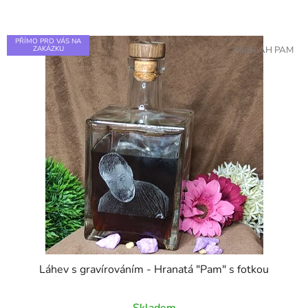
PŘÍMO PRO VÁS NA
ZAKÁZKU
Kód:
LAH PAM
Láhev s gravírováním - Hranatá "Pam" s fotkou
Průměrné