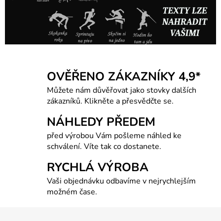
lahve s gravírováním, lahev s fotkou, foto na lahvi, gravírované láhve.
OVĚŘENO ZÁKAZNÍKY 4,9*
Můžete nám důvěřovat jako stovky dalších
zákazníků. Klikněte a přesvědčte se.
NÁHLEDY PŘEDEM
před výrobou Vám pošleme náhled ke
schválení. Víte tak co dostanete.
RYCHLÁ VÝROBA
Vaši objednávku odbavíme v nejrychlejším
možném čase.
Z