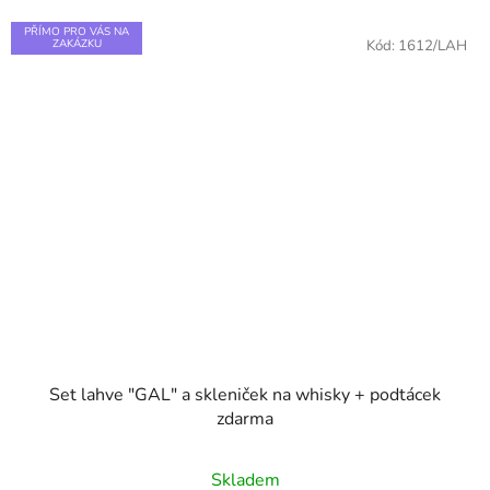
PŘÍMO PRO VÁS NA
ZAKÁZKU
Kód:
1612/LAH
Set lahve "GAL" a skleniček na whisky + podtácek
zdarma
Skladem