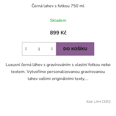
Černá lahev s fotkou 750 ml
Průměrné
Skladem
hodnocení
produktu
899 Kč
je
5,0
DO KOŠÍKU
z
5
Luxusní černá láhev s gravírováním s vlastní fotkou nebo
hvězdiček.
textem. Vytvoříme personalizovanou gravírovanou
lahev vašimi originálními texty....
Kód:
LAH CER2