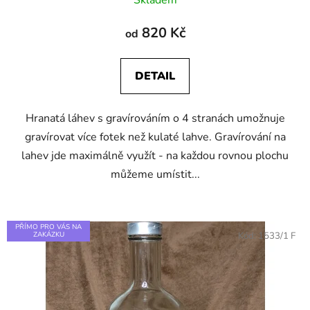
Skladem
hodnocení
produktu
820 Kč
od
je
5,0
DETAIL
z
5
Hranatá láhev s gravírováním o 4 stranách umožnuje
hvězdiček.
gravírovat více fotek než kulaté lahve. Gravírování na
lahev jde maximálně využít - na každou rovnou plochu
můžeme umístit...
PŘÍMO PRO VÁS NA
ZAKÁZKU
Kód:
1533/1 F