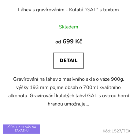
Láhev s gravírováním - Kulatá "GAL" s textem
Skladem
699 Kč
od
DETAIL
Gravírování na láhev z masivního skla o váze 900g,
výšky 193 mm pojme obsah o 700ml kvalitního
alkoholu. Gravírování kulatých lahví GAL s ostrou horní
hranou umožnuje...
PŘÍMO PRO VÁS NA
ZAKÁZKU
Kód:
1527/TEX