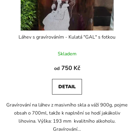
u
k
t
ů
Láhev s gravírováním - Kulatá "GAL" s fotkou
Průměrné
Skladem
hodnocení
produktu
750 Kč
od
je
5,0
DETAIL
z
5
Gravírování na láhev z masivního skla a váží 900g, pojme
hvězdiček.
obsah o 700ml, takže k naplnění se hodí jakákoliv
lihovina. Výška: 193 mm kvalitního alkoholu.
Gravírování...