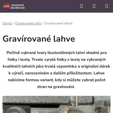
```
Hledat
NÁKUP
Přejít
KOŠÍK
na
obsah
Domů
/
Gravírované sklo
/
Gravírované lahve
Gravírované lahve
Pečlivě vybrané tvary tlustostěnných lahví vhodné pro
fotky i texty. Trvale vyryté fotky s texty na vybraných
kvalitních lahvích jako trvalá vzpomínka a originální dárek
k výročí, narozeninám a dalším příležitostem. Lahve
nabízíme formou variant, kdy si můžete vybrat počet
stran na gravírování.