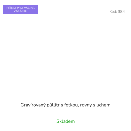
PŘÍMO PRO VÁS NA
ZAKÁZKU
Kód:
384
Gravírovaný půllitr s fotkou, rovný s uchem
Průměrné
Skladem
hodnocení