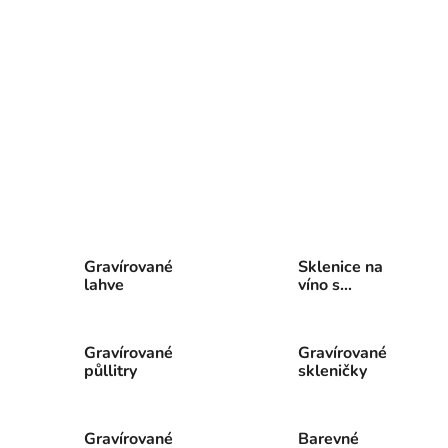
na víno s nápisem, gravírování sklaGravírování na lahev, gravírování lahví, gravírování
lahve. Gravírování na sklo, půllitr se jménem, gravírování sklenic, gravírované s
klenice
,
gravírování sklenice, sklenice Gravírované skleničky a skleničky s nápisem všeho
druhu. Sklenice na víno s textem gravírované sklenice na víno půllitr s vlastní fotkou,
půllitr s vlastním gravírováním gravírování lahví. Gravírování na lahevGravírování
sklenic a lahví gravírovaný půllitr či sklenice na víno s fotkou. Fotka na sklenici
vytvoří originální dárek od srdce.
Gravírované
Sklenice na
lahve
víno s
gravírováním
Gravírované
Gravírované
půllitry
skleničky
Gravírované
Barevné