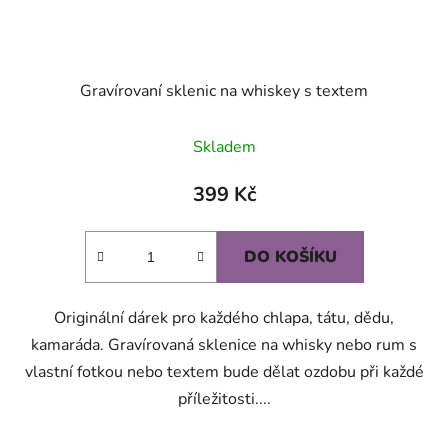
Gravírovaní sklenic na whiskey s textem
Průměrné
Skladem
hodnocení
produktu
399 Kč
je
5,0
DO KOŠÍKU
z
5
Originální dárek pro každého chlapa, tátu, dědu,
hvězdiček.
kamaráda. Gravírovaná sklenice na whisky nebo rum s
vlastní fotkou nebo textem bude dělat ozdobu při každé
příležitosti....