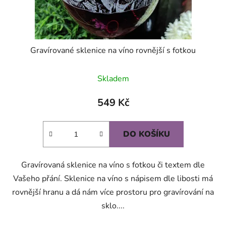
k
t
ů
Gravírované sklenice na víno rovnější s fotkou
Průměrné
Skladem
hodnocení
produktu
549 Kč
je
5,0
DO KOŠÍKU
z
5
Gravírovaná sklenice na víno s fotkou či textem dle
hvězdiček.
Vašeho přání. Sklenice na víno s nápisem dle libosti má
rovnější hranu a dá nám více prostoru pro gravírování na
sklo....