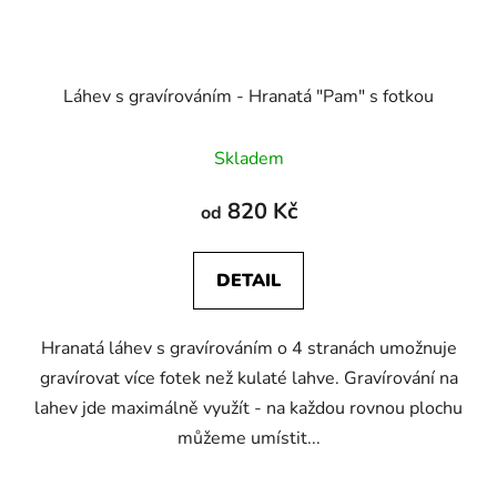
Láhev s gravírováním - Hranatá "Pam" s fotkou
Průměrné
Skladem
hodnocení
produktu
820 Kč
od
je
5,0
DETAIL
z
5
Hranatá láhev s gravírováním o 4 stranách umožnuje
hvězdiček.
gravírovat více fotek než kulaté lahve. Gravírování na
lahev jde maximálně využít - na každou rovnou plochu
můžeme umístit...