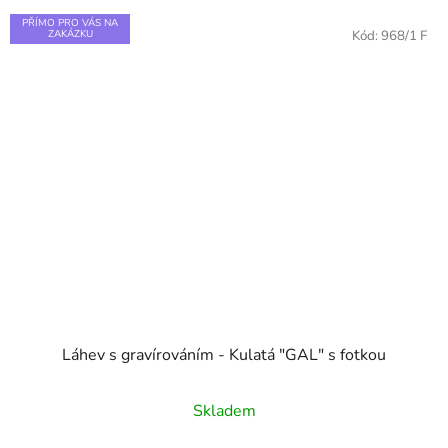
PŘÍMO PRO VÁS NA
ZAKÁZKU
Kód:
968/1 F
Láhev s gravírováním - Kulatá "GAL" s fotkou
Průměrné
Skladem
hodnocení