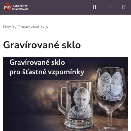
```
Hledat
NÁKUP
Přejít
KOŠÍK
na
obsah
Domů
/
Gravírované sklo
Gravírované sklo