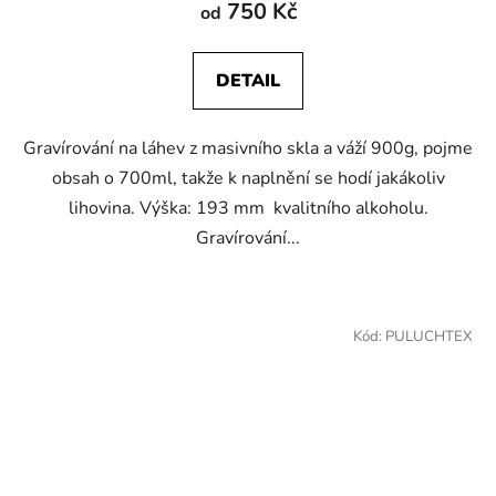
produktu
750 Kč
od
je
5,0
DETAIL
z
5
Gravírování na láhev z masivního skla a váží 900g, pojme
hvězdiček.
obsah o 700ml, takže k naplnění se hodí jakákoliv
lihovina. Výška: 193 mm kvalitního alkoholu.
Gravírování...
Kód:
PULUCHTEX