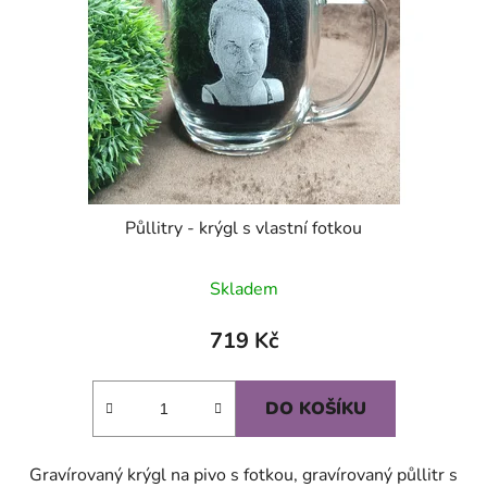
Půllitry - krýgl s vlastní fotkou
Průměrné
Skladem
hodnocení
produktu
719 Kč
je
5,0
DO KOŠÍKU
z
5
Gravírovaný krýgl na pivo s fotkou, gravírovaný půllitr s
hvězdiček.