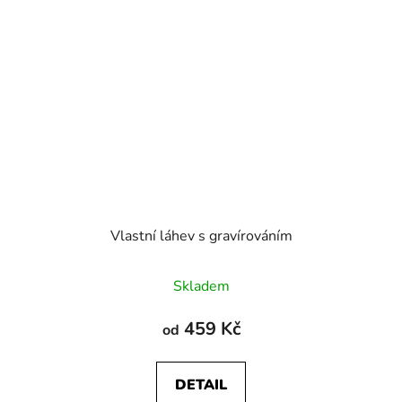
Vlastní láhev s gravírováním
Průměrné
Skladem
hodnocení
produktu
459 Kč
od
je
5,0
DETAIL
z