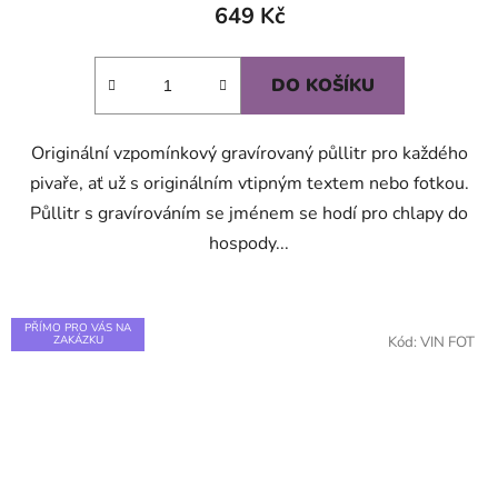
produktu
649 Kč
je
5,0
DO KOŠÍKU
z
5
Originální vzpomínkový gravírovaný půllitr pro každého
hvězdiček.
pivaře, ať už s originálním vtipným textem nebo fotkou.
Půllitr s gravírováním se jménem se hodí pro chlapy do
hospody...
PŘÍMO PRO VÁS NA
ZAKÁZKU
Kód:
VIN FOT