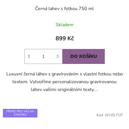
Černá lahev s fotkou 750 ml
Průměrné
Skladem
hodnocení
produktu
899 Kč
je
5,0
DO KOŠÍKU
z
5
Luxusní černá láhev s gravírováním s vlastní fotkou nebo
hvězdiček.
textem. Vytvoříme personalizovanou gravírovanou
lahev vašimi originálními texty....
PŘÍMO PRO VÁS NA
ZAKÁZKU
Kód:
WHIS FOT