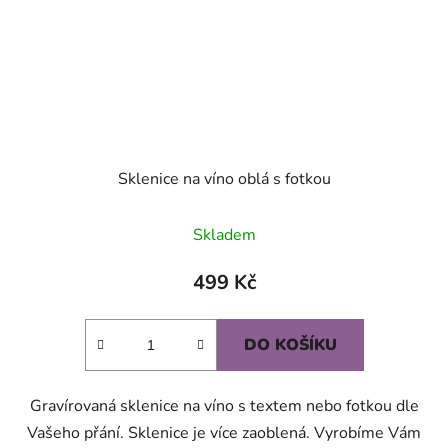
Sklenice na víno oblá s fotkou
Průměrné
Skladem
hodnocení
produktu
499 Kč
je
5,0
DO KOŠÍKU
z
5
Gravírovaná sklenice na víno s textem nebo fotkou dle
hvězdiček.
Vašeho přání. Sklenice je více zaoblená. Vyrobíme Vám