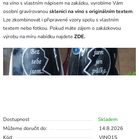
na víno s vlastním nápisem na zakázku, vyrobíme Vám
osobní gravírovanou
sklenici na víno s originálním textem
.
Lze zkombinovat i připravené vzory spolu s vlastním
textem nebo fotkou. Pokud máte zájem o zakázkovou
výrobu na míru nabídku najdete
ZDE.
sklenice na víno s nápisem, gravírování na sklo, sklenice na
víno s textem, sklenice na víno s vlastním
nápisem,skleničky s nápisem, sklenice s gravírováním,
sklenice s nápisem
Dostupnost
Skladem
Můžeme doručit do:
14.8.2026
Kód:
VINO15