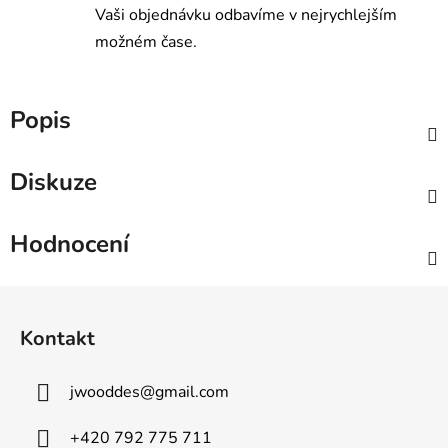
Vaši objednávku odbavíme v nejrychlejším
možném čase.
Popis
Diskuze
Hodnocení
Z
á
Kontakt
p
a
jwooddes
@
gmail.com
t
í
+420 792 775 711