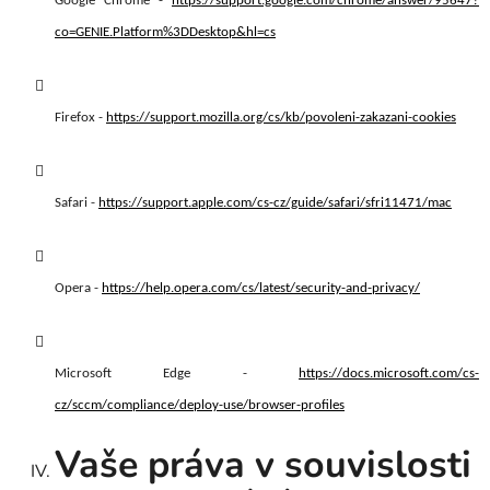
Google Chrome -
https://support.google.com/chrome/answer/95647?
co=GENIE.Platform%3DDesktop&hl=cs
Firefox -
https://support.mozilla.org/cs/kb/povoleni-zakazani-cookies
Safari -
https://support.apple.com/cs-cz/guide/safari/sfri11471/mac
Opera -
https://help.opera.com/cs/latest/security-and-privacy/
Microsoft Edge -
https://docs.microsoft.com/cs-
cz/sccm/compliance/deploy-use/browser-profiles
Vaše práva v souvislosti