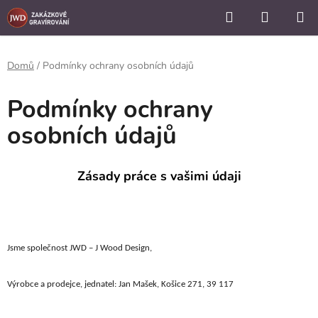
```
Hledat
NÁKUP
Přejít
KOŠÍK
na
obsah
Domů
/
Podmínky ochrany osobních údajů
Podmínky ochrany
osobních údajů
Zásady práce s vašimi údaji
Jsme společnost JWD – J Wood Design,
Výrobce a prodejce, jednatel: Jan Mašek, Košice 271, 39 117