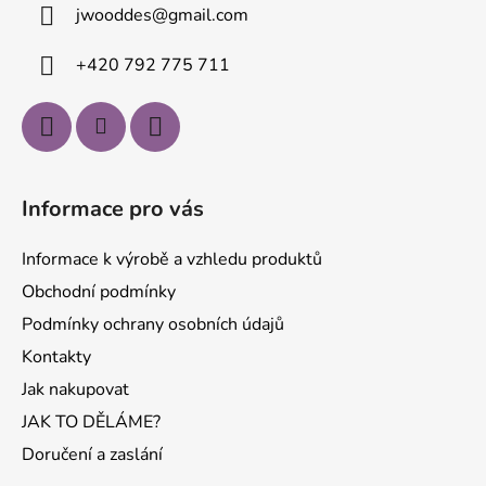
jwooddes
@
gmail.com
t
í
+420 792 775 711
Informace pro vás
Informace k výrobě a vzhledu produktů
Obchodní podmínky
Podmínky ochrany osobních údajů
Kontakty
Jak nakupovat
JAK TO DĚLÁME?
Doručení a zaslání