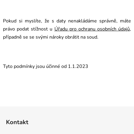
Pokud si myslíte, že s daty nenakládáme správně, máte
právo podat stížnost u
Úřadu pro ochranu osobních údajů
,
případně se se svými nároky obrátit na soud.
Tyto podmínky jsou účinné od 1.1.2023
Z
á
Kontakt
p
a