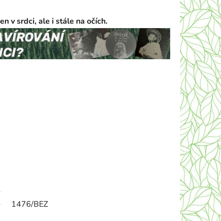
 v srdci, ale i stále na očích.
 pejska, náhrobní deska pro psa, psí
sí náhrobek, psí pomník, nahrobek pro
mnik, zvířecí pomníčky, náhrobní kámen
íčky, náhrobek pro kočku, psi nahrobek, zvířecí
, pomník pro kočku, kočičí náhrobek
1476/BEZ