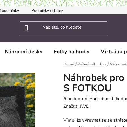
í podmínky
Podmínky ochrany osobních údajů
Kontakty
Náhrobní desky
Fotky na hroby
Virtuální 
Domů
/
Zvířecí náhrobky
/
Náhrobek 
Náhrobek pro p
S FOTKOU
Průměrné
6 hodnocení
Podrobnosti hodn
hodnocení
Značka:
JWD
produktu
Víme, že
vyrovnat se se ztráto
je