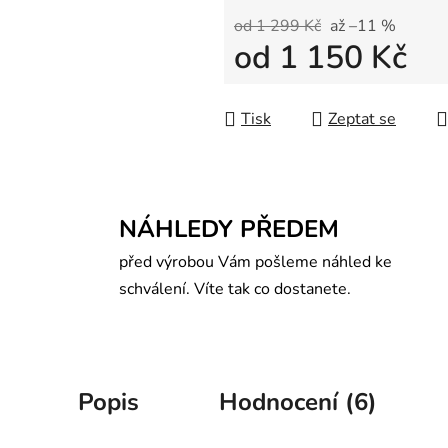
od 1 299 Kč
až –11 %
od
1 150 Kč
Měrná cena:
Tisk
Zeptat se
NÁHLEDY PŘEDEM
před výrobou Vám pošleme náhled ke
schválení. Víte tak co dostanete.
Popis
Hodnocení (6)