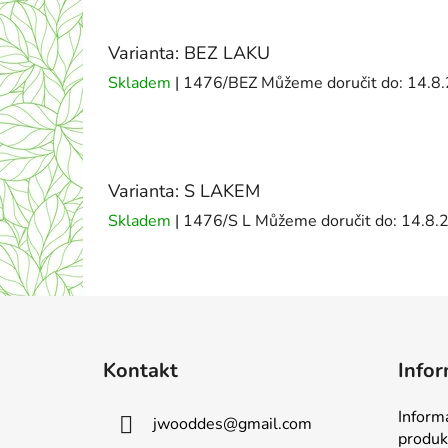
Varianta: BEZ LAKU
Skladem
| 1476/BEZ
Můžeme doručit do:
14.8
Varianta: S LAKEM
Skladem
| 1476/S L
Můžeme doručit do:
14.8.
Z
á
Kontakt
Infor
p
a
Inform
jwooddes
@
gmail.com
t
produk