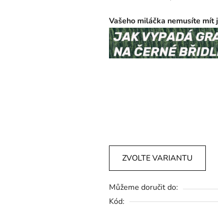
Vašeho miláčka nemusíte mít jen
ánáhrobek pro psa, pomník pro
náhrobky, zvířecí náhrobky, p
psa, vzpominka na psa, psi po
pes, pomník pro psa, psí pomn
náhrobek, náhrobek pro kočku
ZVOLTE VARIANTU
Můžeme doručit do:
Kód: