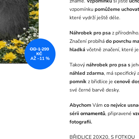
známe.
Vzpomínku
si jistě
ucho
5,0
vzpomínku
pomůžeme uchova
z
které vydrží ještě déle.
Náhrobe
5
hvězdiček.
Náhrobek pro psa
z přírodního
Značení probíhá
do povrchu ma
hladká
včetně značení, které j
OD 1 299
KČ
AŽ –11 %
Takový
náhrobek pro psa s
je
náhled zdarma
, má specifický 
pomník
z břidlice je
cenově
do
své černé barvě desky.
Abychom
Vám
co nejvíce usna
sérii
ornamentů
, připravené
vz
fotografii.
BŘIDLICE 20X20, S FOTKOU