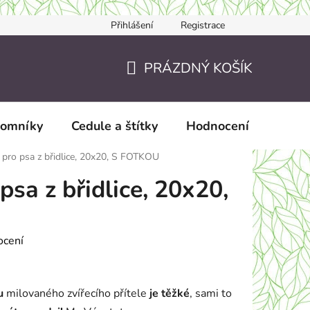
Přihlášení
Registrace
Jak nakupovat
JAK TO DĚLÁME?
Doručení a zaslání
PRÁZDNÝ KOŠÍK
NÁKUPNÍ
KOŠÍK
pomníky
Cedule a štítky
Hodnocení obchodu
pro psa z břidlice, 20x20, S FOTKOU
sa z břidlice, 20x20,
ocení
u
milovaného zvířecího přítele
je těžké
, sami to