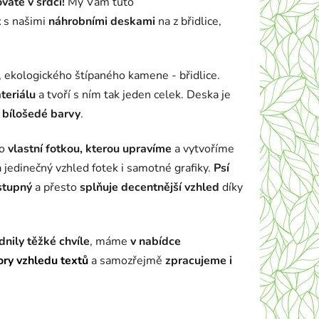
váte v srdci!
My Vám tuto
t
s našimi
náhrobními deskami
na z břidlice,
k pro psa.
, ekologického štípaného kamene - břidlice.
teriálu
a tvoří s ním tak jeden celek. Deska je
e
bílošedé barvy
.
ho
vlastní fotkou, kterou upravíme
a vytvoříme
a jedinečný vzhled fotek i samotné grafiky.
Psí
stupný
a přesto
splňuje decentnější vzhled
díky
dnily těžké chvíle
, máme
v nabídce
ory vzhledu textů
a samozřejmě
zpracujeme i