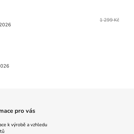
1 299 Kč
.2026
2026
mace pro vás
ace k výrobě a vzhledu
tů