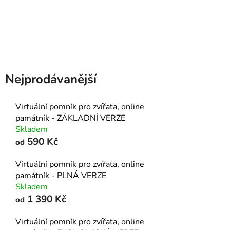
náhrobek,zvířecí náhrobky,náhrobní deska pro psa,náhrobek pro kočku,nahrobek pro
psa,vzpominka na psa,psí pomník,zvířecí pomníčky,pomník pro kočku,náhrobní kámen
pes,nahrobni deska pro psa,pomník pes,psí pomníčky,psi pomnik,zvířecí pomníky,nahrobni
kamen pro psy,nahrobky pro psy
Nejprodávanější
Virtuální pomník pro zvířata, online
památník - ZÁKLADNÍ VERZE
Skladem
590 Kč
od
Virtuální pomník pro zvířata, online
památník - PLNÁ VERZE
Skladem
1 390 Kč
od
Virtuální pomník pro zvířata, online