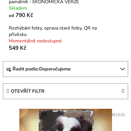
památník - EKONOMICKÁ VERZE
Skladem
790 Kč
od
Rozhýbání fotky, oprava staré fotky, QR na
přívěsku
Momentálně nedostupné
549 Kč
Ř
Řadit podle:
Doporučujeme
a
z
e
OTEVŘÍT FILTR
n
í
V
p
ý
Kód:
SUB1520
r
p
o