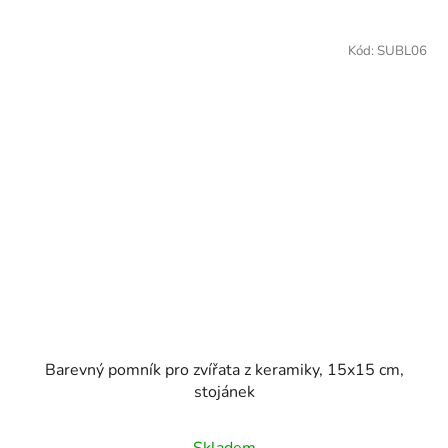
Kód:
SUBL06
Barevný pomník pro zvířata z keramiky, 15x15 cm,
stojánek
Průměrné
Skladem