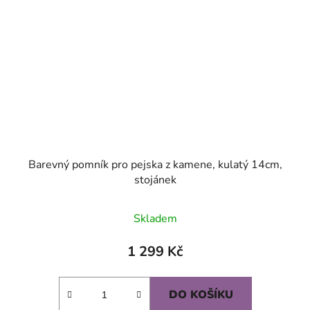
Barevný pomník pro pejska z kamene, kulatý 14cm,
stojánek
Průměrné
Skladem
hodnocení
produktu
1 299 Kč
je
5,0
DO KOŠÍKU
z