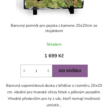
Barevný pomník pro pejska z kamene 20x20cm se
stojánkem
Průměrné
Skladem
hodnocení
produktu
1 699 Kč
je
5,0
DO KOŠÍKU
z
5
Barevná vzpomínková deska z břidlice o rozměru 20x20
hvězdiček.
cm. ideální pro hranaté ořezy fotek s pěkným pozadím.
Vhodné především pro ty z vás, kteří nemají možnosti
umístit...