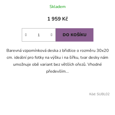
Průměrné
Skladem
hodnocení
produktu
1 959 Kč
je
5,0
DO KOŠÍKU
z
5
Barevná vzpomínková deska z břidlice o rozměru 30x20
hvězdiček.
cm. ideální pro fotky na výšku i na šířku, tvar desky nám
umožnuje obě variant bez větších ořezů. Vhodné
především...
Kód:
SUBL02