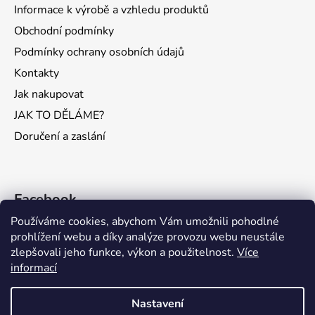
Informace k výrobě a vzhledu produktů
Obchodní podmínky
Podmínky ochrany osobních údajů
Kontakty
Jak nakupovat
JAK TO DĚLÁME?
Doručení a zaslání
Facebook
Používáme cookies, abychom Vám umožnili pohodlné
prohlížení webu a díky analýze provozu webu neustále
zlepšovali jeho funkce, výkon a použitelnost.
Více
informací
KONTAKTY
Nastavení
VÁŽENÍ ZÁKAZNÍCI, VZHLEDEM K VELKÉMU VYTÍŽENÍ A LETNÍM