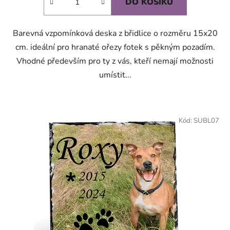
DO KOŠÍKU
z
5
Barevná vzpomínková deska z břidlice o rozměru 15x20
hvězdiček.
cm. ideální pro hranaté ořezy fotek s pěkným pozadím.
Vhodné především pro ty z vás, kteří nemají možnosti
umístit...
Kód:
SUBL07