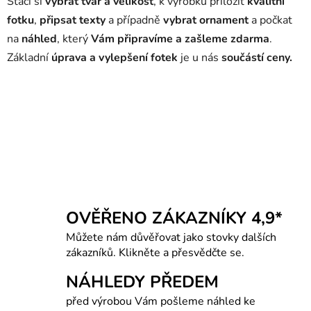
Stačí si
vybrat tvar a velikost
, k výrobku přiložit
kvalitní
fotku
,
připsat texty
a případně
vybrat ornament
a počkat
na
náhled
, který
Vám připravíme a zašleme zdarma
.
Základní
úprava a vylepšení fotek
je u nás
součástí ceny.
náhrobek pro psa,
pomník pro pejska
,
náhrobní deska pro psa
,
psí náhrobky
,
zvířecí
náhrobky
,
psí náhrobek
,
psí pomník
,
nahrobek pro psa
,
vzpominka na psa,
psi
pomnik
,
zvířecí pomníčky
,
náhrobní kámen pes
,
nahrobni deska pro psa
,
náhrobek pro
kočku
, pomník pro psa
OVĚŘENO ZÁKAZNÍKY 4,9*
Můžete nám důvěřovat jako stovky dalších
zákazníků. Klikněte a přesvědčte se.
NÁHLEDY PŘEDEM
před výrobou Vám pošleme náhled ke