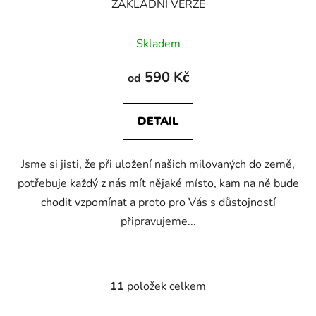
ZÁKLADNÍ VERZE
Skladem
590 Kč
od
DETAIL
Jsme si jisti, že při uložení našich milovaných do země,
potřebuje každý z nás mít nějaké místo, kam na ně bude
chodit vzpomínat a proto pro Vás s důstojností
připravujeme...
11
položek celkem
O
v