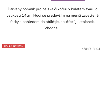
5
Barvený pomník pro pejska či kočku v kulatém tvaru o
hvězdiček.
velikosti 14cm. Hodí se především na menší zaostřené
fotky s pohledem do obličeje, součástí je stojánek.
Vhodné...
DÁREK ZDARMA
Kód:
SUBL04