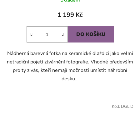
hodnocení
produktu
1 199 Kč
je
5,0
DO KOŠÍKU
z
5
Nádherná barevná fotka na keramické dlaždici jako velmi
hvězdiček.
netradiční pojetí ztvárnění fotografie. Vhodné především
pro ty z vás, kteří nemají možnosti umístit náhrobní
desku...
Kód:
DGLID