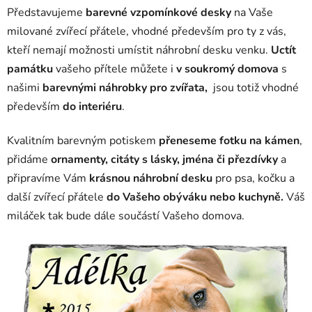
l
Představujeme
barevné vzpomínkové desky
na Vaše
á
milované zvířecí přátele, vhodné především pro ty z vás,
d
kteří nemají možnosti umístit náhrobní desku venku.
Uctít
a
c
památku
vašeho přítele můžete i
v soukromý domova
s
í
našimi
barevnými náhrobky pro zvířata,
jsou totiž vhodné
p
především
do interiéru
.
r
v
Kvalitním barevným potiskem
přeneseme fotku na kámen
,
k
přidáme
ornamenty, citáty s lásky, jména či přezdívky
y
a
v
připravíme Vám
krásnou náhrobní desku
pro psa, kočku a
ý
další zvířecí přátele
do Vašeho obýváku nebo kuchyně.
Váš
p
miláček tak bude dále součástí Vašeho domova.
i
s
u