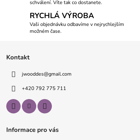
schválení. Víte tak co dostanete.
RYCHLÁ VÝROBA
Vaši objednávku odbavíme v nejrychlejším
možném čase.
Z
á
Kontakt
p
a
jwooddes
@
gmail.com
t
í
+420 792 775 711
Informace pro vás