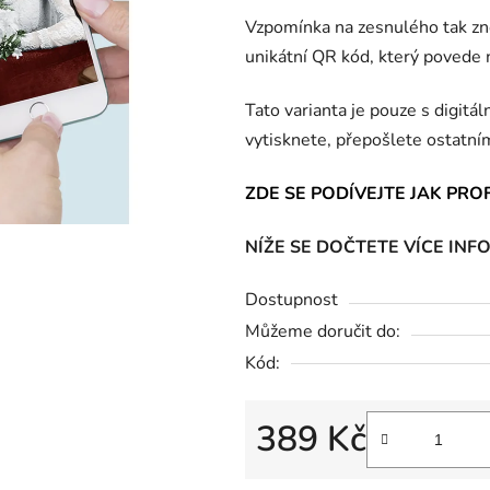
0,0
Vzpomínka na zesnulého tak zno
z
unikátní QR kód, který povede n
5
hvězdiček.
Tato varianta je pouze s digitá
vytisknete, přepošlete ostatní
ZDE SE PODÍVEJTE JAK PRO
NÍŽE SE DOČTETE VÍCE INF
Dostupnost
Můžeme doručit do:
Kód:
389 Kč
Měrná cena: