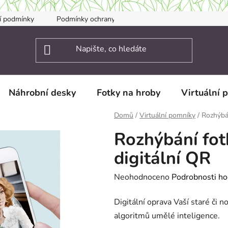
í podmínky
Podmínky ochrany osobních údajů
Kontakty
Náhrobní desky
Fotky na hroby
Virtuální 
Domů
/
Virtuální pomníky
/
Rozhýbán
Rozhýbání fotk
digitální QR
Průměrné
Neohodnoceno
Podrobnosti ho
hodnocení
Digitální oprava Vaší staré či 
produktu
algoritmů umělé inteligence.
je