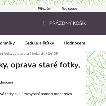
Přihlášení
Registrace
Jak nakupovat
JAK TO DĚLÁME?
Doručení a zaslání
PRÁZDNÝ KOŠÍK
NÁKUPNÍ
KOŠÍK
pomníky
Cedule a štítky
Hodnocení obchodu
í fotky, oprava staré fotky, digitální QR
y, oprava staré fotky,
dnocení
nové fotky a její rozhýbání pomocí moderních