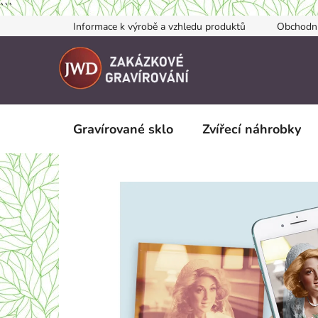
```
Přejít
Informace k výrobě a vzhledu produktů
Obchodn
na
obsah
Gravírované sklo
Zvířecí náhrobky