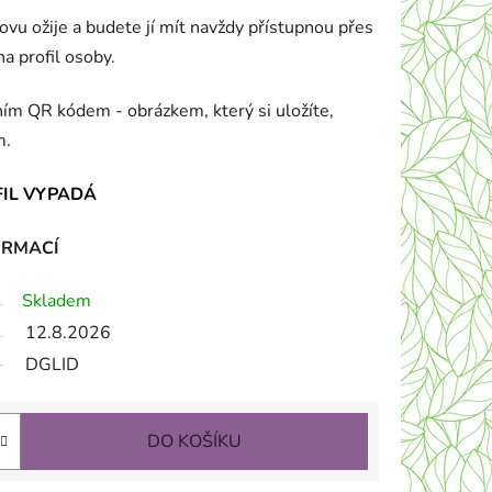
vu ožije a budete jí mít navždy přístupnou přes
a profil osoby.
lním QR kódem - obrázkem, který si uložíte,
m.
FIL VYPADÁ
ORMACÍ
Skladem
12.8.2026
DGLID
DO KOŠÍKU