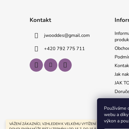
Z
á
Kontakt
Infor
p
a
Inform
jwooddes
@
gmail.com
t
produk
í
Obchod
+420 792 775 711
Podmín
Kontak
Jak na
JAK T
Doruče
Používáme c
webu a díky
výkon a pou
VÁŽENÍ ZÁKAZNÍCI, VZHLEDEM K VELKÉMU VYTÍŽENÍ A LETNÍM