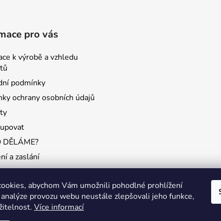
mace pro vás
ace k výrobě a vzhledu
tů
ní podmínky
ky ochrany osobních údajů
ty
kupovat
O DĚLÁME?
ní a zaslání
ookies, abychom Vám umožnili pohodlné prohlížení
 analýze provozu webu neustále zlepšovali jeho funkce,
žitelnost.
Více informací
KONTAKTY