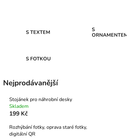
skleněná deska, nápisní deska na hrob, náhrobní skleněné desky, náhrobní skleněné černé
desky, skleněná náhrobní deska cena, skleněné náhrobní desky
S
S TEXTEM
ORNAMENTEM
S FOTKOU
Nejprodávanější
Stojánek pro náhrobní desky
Skladem
199 Kč
Rozhýbání fotky, oprava staré fotky,
digitální QR