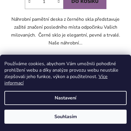
DO KOŠÍKU
Náhrobní pamětní deska z černého skla představuje
zažité značení posledního místa odpočinku Vašich
milovaných. Černé sklo je elegantní, pevné a trvalé.
Naše náhrobní...
Používáme cookies, abychom Vám umožnili pohodlné
Kód:
SK6040TX3
prohlížení webu a díky analýze provozu webu neustále
zlepšovali jeho funkce, výkon a použitelnost.
Více
informací
Nastavení
VÁŽENÍ ZÁKAZNÍCI, VZHLEDEM K VELKÉMU VYTÍŽENÍ A LETNÍM
DOVOLENÝM MŮŽE BÝT V TERMÍNU OD 15.7. DO 15.8.
ZPRACOVÁNÍ VAŠICH OBJEDNÁVEK OPOŽDĚNO. OBJEDNÁVKY
BUDOU PŘIJATY, MĚJTE PROSÍM TRPĚLIVOST PŘI JEJÍM
Souhlasím
VYŘÍZENÍ. DĚKUJEME ZA POCHOPENÍ