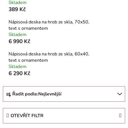
Skladem
389 Kč
Nápisová deska na hrob ze skla, 70x50,
text s ornamentem
Skladem
6 990 Kč
Nápisová deska na hrob ze skla, 60x40,
text s ornamentem
Skladem
6 290 Kč
Ř
Řadit podle:
Nejlevnější
a
z
e
OTEVŘÍT FILTR
n
í