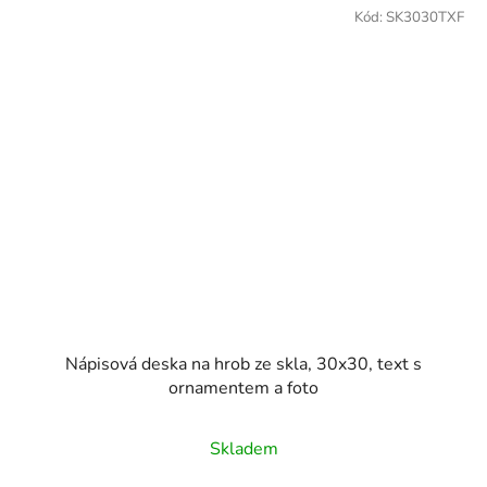
Kód:
SK3030TXF
Nápisová deska na hrob ze skla, 30x30, text s
ornamentem a foto
Průměrné
Skladem
hodnocení