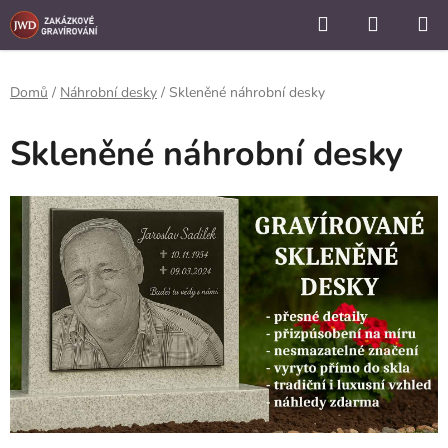
```
Hledat
NÁKUP
Přejít
KOŠÍK
na
obsah
Domů
/
Náhrobní desky
/
Skleněné náhrobní desky
Skleněné náhrobní desky