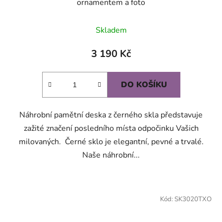
ornamentem a foto
Průměrné
Skladem
hodnocení
produktu
3 190 Kč
je
5,0
DO KOŠÍKU
z
5
Náhrobní pamětní deska z černého skla představuje
hvězdiček.
zažité značení posledního místa odpočinku Vašich
milovaných. Černé sklo je elegantní, pevné a trvalé.
Naše náhrobní...
Kód:
SK3020TXO