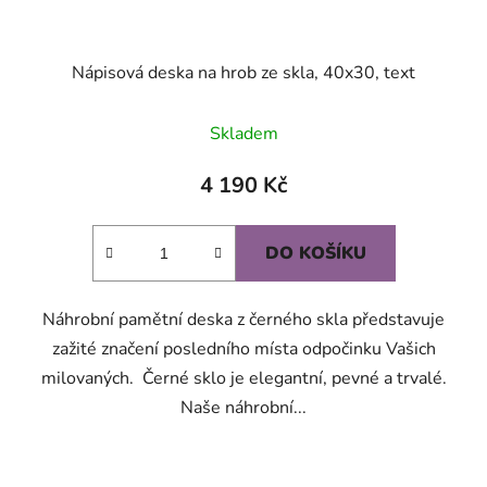
Nápisová deska na hrob ze skla, 40x30, text
Průměrné
Skladem
hodnocení
produktu
4 190 Kč
je
5,0
DO KOŠÍKU
z
5
Náhrobní pamětní deska z černého skla představuje
hvězdiček.
zažité značení posledního místa odpočinku Vašich
milovaných. Černé sklo je elegantní, pevné a trvalé.
Naše náhrobní...