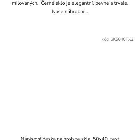
milovaných. Černé sklo je elegantní, pevné a trvalé.
Naše náhrobní...
Kód:
SK5040TX2
Nápisová deska na hrob ze skla, 50x40, text