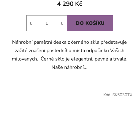
produktu
4 290 Kč
je
5,0
DO KOŠÍKU
z
5
Náhrobní pamětní deska z černého skla představuje
hvězdiček.
zažité značení posledního místa odpočinku Vašich
milovaných. Černé sklo je elegantní, pevné a trvalé.
Naše náhrobní...
Kód:
SK5030TX