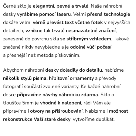
Černé sklo je
elegantní, pevné a trvalé
. Naše náhrobní
desky
vyrábíme pomocí laseru
. Velmi
přesná technologie
dokáže velmi
věrně převést text včetně fotek
v nejvyšších
detailech,
vznikne
tak
trvalé nesmazatelné značení
,
zanesené do povrchu skla
se stříbrným vzhledem
. Takové
značené nikdy nevybledne a je
odolné vůči počasí
a přesnější než metoda pískováním.
Abychom náhrobní
desky doladily do detailu
, nabízíme
několik stylů písma
, hřbitovní ornamenty
a převody
fotografií součástí zvolené varianty. Ke každé náhrobní
desce
připravíme návrhy náhrobku zdarma
. Sklo o
tloušťce 5mm je
vhodné k nalepení
, rádi Vám ale
připravíme
i otvory na přišroubování
. Nabízíme i
možnost
rekonstrukce Vaší staré desky
, vytvoříme duplikát.
náhrobní
desky, náhrobní deska, nápisová deska na hrob, skleněná deska s fotkou, černá náhrobní