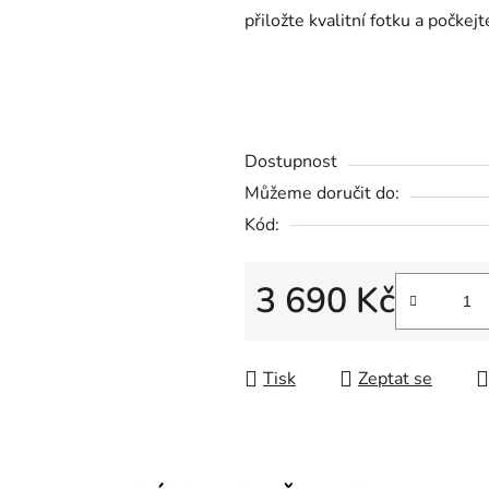
přiložte kvalitní fotku a počkej
cena, deska na hrob, keramika na hrob, nahrobni desky, nahrobni de
ceník, nápisní deska na hrob cena, nápisová deska na hrob, napis n
skleněné černé desky, nápisní deska na hrob, nápisní desky na hrob
Dostupnost
Můžeme doručit do:
Kód:
3 690 Kč
Měrná cena:
Tisk
Zeptat se