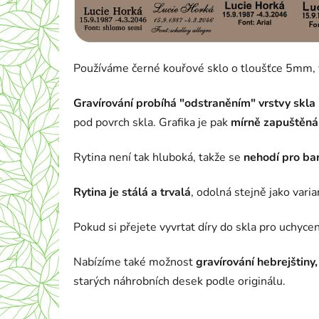
Používáme černé kouřové sklo o tloušťce 5mm, v 
Gravírování probíhá "odstraněním" vrstvy skla
pod povrch skla. Grafika je pak
mírně zapuštěná
Rytina není tak hluboká, takže se
nehodí pro bar
Rytina je stálá a trvalá
, odolná stejně jako vari
Pokud si přejete vyvrtat díry do skla pro uchycen
Nabízíme také možnost
gravírování hebrejštiny,
starých náhrobních desek podle originálu.