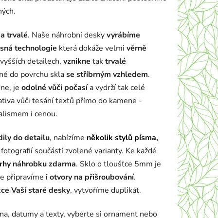
ných.
a trvalé
. Naše náhrobní desky
vyrábíme
sná technologie
která dokáže velmi
věrně
vyšších detailech,
vznikne
tak
trvalé
né do povrchu skla
se stříbrným vzhledem
.
ne, je
odolné vůči počasí
a vydrží tak celé
ativa vůči tesání textů přímo do kamene -
ualismem i cenou.
ily do detailu
, nabízíme
několik stylů písma
,
fotografií součástí zvolené varianty. Ke každé
vrhy náhrobku zdarma
. Sklo o tloušťce 5mm je
le připravíme
i otvory na přišroubování
.
ce Vaší staré desky
, vytvoříme duplikát.
éna, datumy a texty, vyberte si ornament nebo