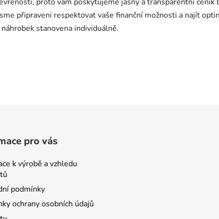
tevřenosti, proto vám poskytujeme jasný a transparentní ceník 
sme připraveni respektovat vaše finanční možnosti a najít optim
 náhrobek stanovena individuálně.
mace pro vás
ace k výrobě a vzhledu
tů
ní podmínky
ky ochrany osobních údajů
ty