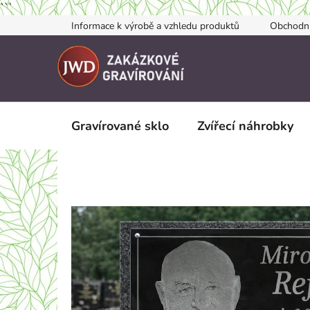
```
Přejít
Informace k výrobě a vzhledu produktů
Obchodn
na
obsah
Gravírované sklo
Zvířecí náhrobky