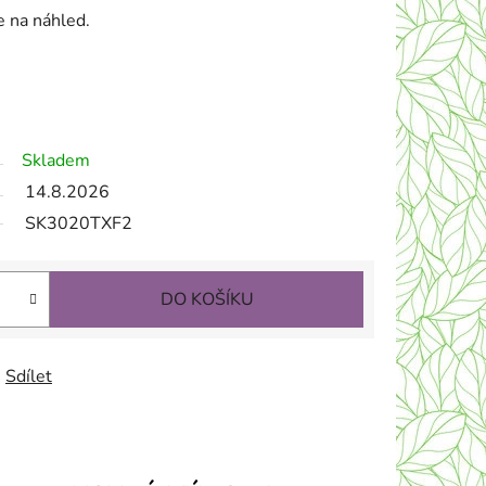
te na náhled.
.
Náhrobní desky, náhrobek, náhrobní deska, nápis na hrob, náhrobn deska
ska, keramické fotky na hrob, nápisové desky na hrob, skleněná deska s fotkou, náhrobní deska
a hrob, skleněné náhrobní desky, černá náhrobní skleněná deska, náhrobní skleněné desky, náhrobní
Skladem
14.8.2026
SK3020TXF2
DO KOŠÍKU
Sdílet