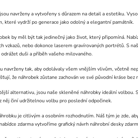
ou navrženy a vytvořeny s důrazem na detail a estetiku. Vysoce
m, které vydrží po generace jako odolný a elegantní památník.
bek by měl být tak jedinečný jako život, který připomíná. Nabí
ních vzkazů, nebo dokonce laserem gravírovaných portrétů. S 
ě odrážet duši a příběh vašeho milovaného.
u navrženy tak, aby odolávaly všem vnějším vlivům, včetně nep
jišťují, že náhrobek zůstane zachován ve své původní kráse bez 
ičtější alternativu, jsou naše skleněné náhrobky ideální volbou. 
 něj činí udržitelnou volbu pro poslední odpočinek.
hrobku je citlivým a osobním rozhodnutím. Náš tým je zde, ab
abídce zdarma vytvoříme grafický návrh náhrobní desky zdarm