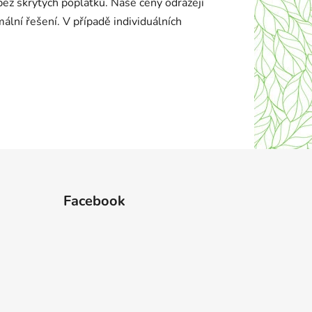
bez skrytých poplatků. Naše ceny odrážejí
ální řešení. V případě individuálních
Facebook