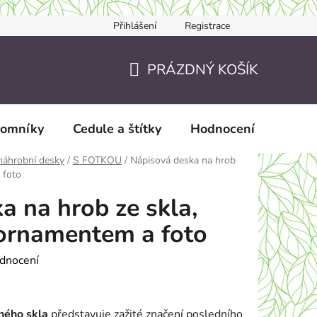
Přihlášení
Registrace
Jak nakupovat
JAK TO DĚLÁME?
Doručení a zaslání
PRÁZDNÝ KOŠÍK
NÁKUPNÍ
KOŠÍK
pomníky
Cedule a štítky
Hodnocení obchodu
náhrobní desky
/
S FOTKOU
/
Nápisová deska na hrob
 foto
a na hrob ze skla,
 ornamentem a foto
dnocení
ného skla
představuje zažité značení posledního