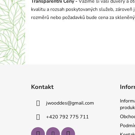
Transparentní Ceny
-
Vážíme si vaší důvěry a o
kvalitu a rozsah poskytovaných služeb, zároveň j
rozměrů nebo požadavků bude cena za skleněný
Z
á
Kontakt
Infor
p
a
Inform
jwooddes
@
gmail.com
t
produk
í
Obchod
+420 792 775 711
Podmín
Kontak