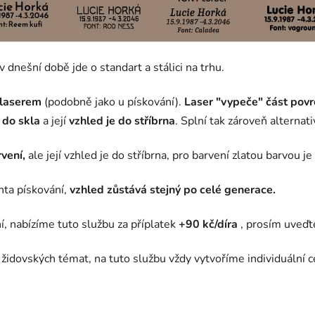
dnešní době jde o standart a stálici na trhu.
 laserem
(podobně jako u pískování).
Laser "vypeče" část povr
 do skla
a její
vzhled je do stříbrna
. Splní tak zároveň alternat
vení,
ale její vzhled je do stříbrna, pro barvení zlatou barvou j
anta pískování,
vzhled zůstává stejný po celé generace.
í, nabízíme tuto službu za příplatek
+90 kč/díra
, prosím uveď
židovských témat, na tuto službu vždy vytvoříme individuální 