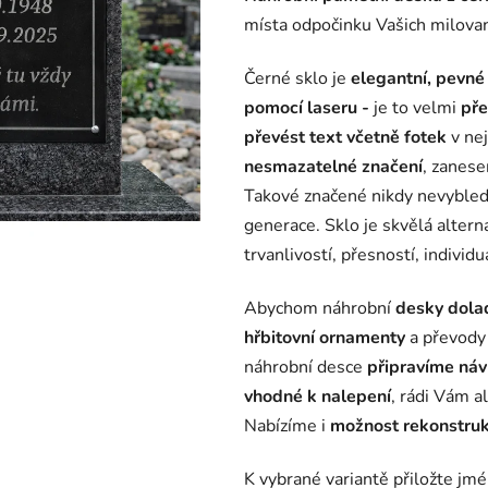
je
místa odpočinku Vašich milova
0,0
z
Černé sklo je
elegantní, pevné 
5
pomocí laseru -
je to velmi
pře
hvězdiček.
převést text včetně fotek
v nej
nesmazatelné značení
, zanese
Takové značené nikdy nevybled
generace. Sklo je skvělá altern
trvanlivostí, přesností, individ
Abychom náhrobní
desky dolad
hřbitovní ornamenty
a převody 
náhrobní desce
připravíme ná
vhodné k nalepení
, rádi Vám a
Nabízíme i
možnost rekonstruk
K vybrané variantě přiložte jm