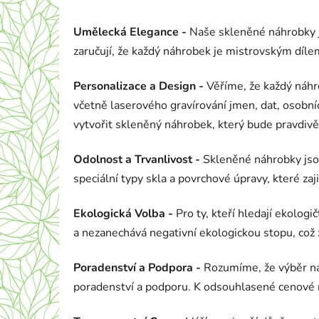
Umělecká Elegance -
Naše skleněné náhrobky js
zaručují, že každý náhrobek je mistrovským díle
Personalizace a Design -
Věříme, že každý náhro
včetně laserového gravírování jmen, dat, osob
vytvořit skleněný náhrobek, který bude pravdiv
Odolnost a Trvanlivost -
Skleněné náhrobky jso
speciální typy skla a povrchové úpravy, které za
Ekologická Volba -
Pro ty, kteří hledají ekolog
a nezanechává negativní ekologickou stopu, což z
Poradenství a Podpora -
Rozumíme, že výběr ná
poradenství a podporu.
K odsouhlasené cenové n