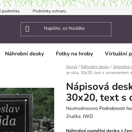
í podmínky
Podmínky ochrany osobních údajů
Kontakty
Náhrobní desky
Fotky na hroby
Virtuální 
Domů
/
Náhrobní desky
/
Skleněné 
ze skla, 30x20, text s ornamentem a
Nápisová desk
30x20, text s
Průměrné
Neohodnoceno
Podrobnosti ho
hodnocení
Značka:
JWD
produktu
Náhrobní pamětní deska z čer