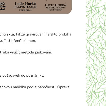
chu skla
, takže gravírování na sklo probíhá
ivu "stříbření" písmen.
e třeba využít metodu pískování.
te požadavek do poznámky.
cenovou nabídku podle náročnosti. Oprava