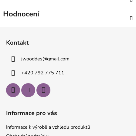
Hodnocení
Z
á
Kontakt
p
a
jwooddes
@
gmail.com
t
í
+420 792 775 711
Informace pro vás
Informace k výrobě a vzhledu produktů