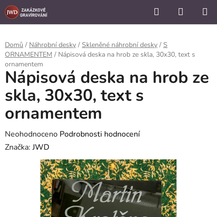
```
Hledat
NÁKUP
Přejít
KOŠÍK
na
obsah
Domů
/
Náhrobní desky
/
Skleněné náhrobní desky
/
S
ORNAMENTEM
/
Nápisová deska na hrob ze skla, 30x30, text s
ornamentem
Nápisová deska na hrob ze
skla, 30x30, text s
ornamentem
Průměrné
Neohodnoceno
Podrobnosti hodnocení
hodnocení
Značka:
JWD
produktu
je
0,0
z
5