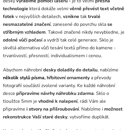
desky
vyrábíme pomocí laseru -
je to velmi
přesná
technologie
která dokáže velmi
věrně převést text včetně
fotek
v nejvyšších detailech,
vznikne
tak
trvalé
nesmazatelné značení
, zanesené do povrchu skla
se
stříbrným vzhledem
. Takové značené nikdy nevybledne, je
odolné vůči počasí
a vydrží tak celé generace. Sklo je
skvělá alternativa vůči tesání textů přímo do kamene -
trvanlivostí, přesností, individualismem i cenou.
Abychom náhrobní
desky doladily do detailu
, nabízíme
několik stylů písma
, hřbitovní ornamenty
a převody
fotografií součástí zvolené varianty. Ke každé náhrobní
desce
připravíme návrhy náhrobku zdarma
. Sklo o
tloušťce 5mm je
vhodné k nalepení
, rádi Vám ale
připravíme
i otvory na přišroubování
. Nabízíme i
možnost
rekonstrukce Vaší staré desky
, vytvoříme duplikát.