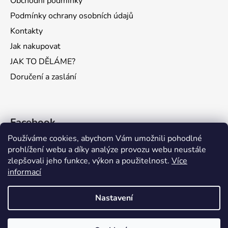
Obchodní podmínky
Podmínky ochrany osobních údajů
Kontakty
Jak nakupovat
JAK TO DĚLÁME?
Doručení a zaslání
Facebook
Používáme cookies, abychom Vám umožnili pohodlné
prohlížení webu a díky analýze provozu webu neustále
zlepšovali jeho funkce, výkon a použitelnost.
Více
informací
KONTAKTY
Nastavení
VÁŽENÍ ZÁKAZNÍCI, VZHLEDEM K VELKÉMU VYTÍŽENÍ A LETNÍM
DOVOLENÝM MŮŽE BÝT V TERMÍNU OD 15.7. DO 15.8.
ZPRACOVÁNÍ VAŠICH OBJEDNÁVEK OPOŽDĚNO. OBJEDNÁVKY