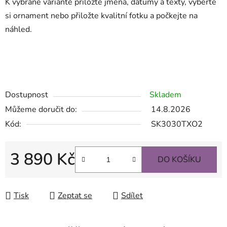
K vybrané variantě přiložte jména, datumy a texty, vyberte
si ornament nebo přiložte kvalitní fotku a počkejte na
náhled.
.
Náhrobní desky, náhrobek, náhrobní deska, nápis na hrob, náhrobn deska cena, deska na hrob, keramika na
hrob, nahrobni desky, nahrobni deska, keramické fotky na hrob, nápisové desky na hrob, skleněná deska s fotkou, náhrobní deska
ceník, nápisní deska na hrob cena, nápisová deska na hrob, napis na hrob, skleněné náhrobní desky, černá náhrobní skleněná
deska, náhrobní skleněné desky, náhrobní skleněné černé desky, nápisní deska na hrob, nápisní desky na hrob
Dostupnost
Skladem
Můžeme doručit do:
14.8.2026
Kód:
SK3030TXO2
3 890 Kč
DO KOŠÍKU
Měrná cena:
Tisk
Zeptat se
Sdílet