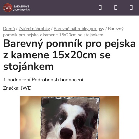
```
Hledat
NÁKUP
Přejít
KOŠÍK
na
obsah
Domů
/
Zvířecí náhrobky
/
Barevné náhrobky pro psy
/
Barevný
pomník pro pejska z kamene 15x20cm se stojánkem
Barevný pomník pro pejska
z kamene 15x20cm se
stojánkem
Průměrné
1 hodnocení
Podrobnosti hodnocení
hodnocení
Značka:
JWD
produktu
je
5,0
z
5
hvězdiček.