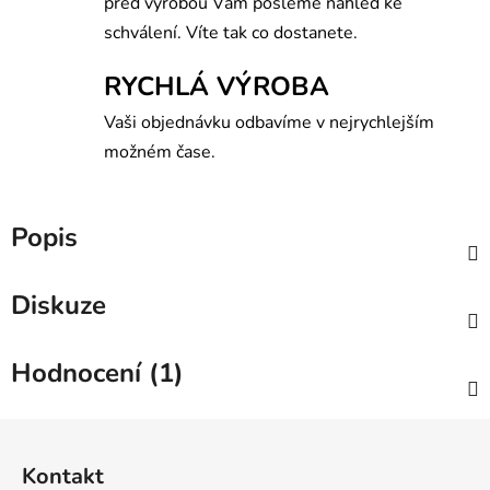
před výrobou Vám pošleme náhled ke
schválení. Víte tak co dostanete.
RYCHLÁ VÝROBA
Vaši objednávku odbavíme v nejrychlejším
možném čase.
Popis
Diskuze
Hodnocení (1)
Z
á
Kontakt
p