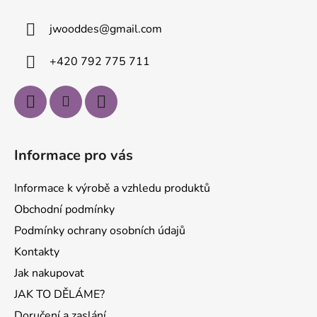
a
jwooddes
@
gmail.com
t
í
+420 792 775 711
Informace pro vás
Informace k výrobě a vzhledu produktů
Obchodní podmínky
Podmínky ochrany osobních údajů
Kontakty
Jak nakupovat
JAK TO DĚLÁME?
Doručení a zaslání