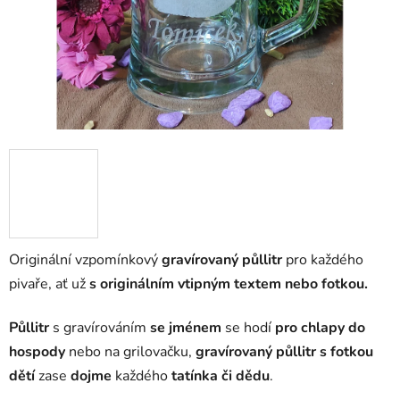
Originální vzpomínkový
gravírovaný půllitr
pro každého
pivaře, ať už
s originálním vtipným textem nebo fotkou.
Půllitr
s gravírováním
se jménem
se hodí
pro chlapy do
hospody
nebo na grilovačku,
gravírovaný půllitr s fotkou
dětí
zase
dojme
každého
tatínka či dědu
.