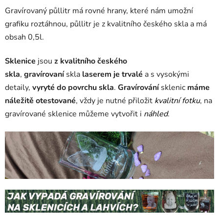
Gravírovaný půllitr má rovné hrany, které nám umožní
grafiku roztáhnou, půllitr je z kvalitního českého skla a má
obsah 0,5l.
Sklenice
jsou
z kvalitního českého
skla
,
gravírovaní
skla
laserem je trvalé
a s vysokými
detaily,
vyryté do povrchu skla
.
Gravírování
sklenic
máme
náležitě otestované
, vždy je nutné přiložit
kvalitní fotku
, na
gravírované sklenice můžeme vytvořit i
náhled
.