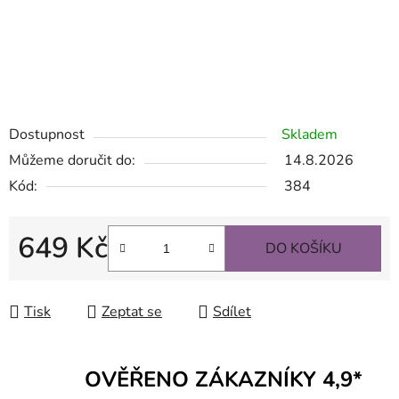
Sklenice na víno s textem, gravírování na sklo, gravírované
sklenice, gravírování sklenic, gravírované skleničky, sklenice
na víno s vlastním nápisem, sklenice na víno s nápisem,
gravírování skla, sklenice s gravírováním, gravírování skla.
Dostupnost
Skladem
Můžeme doručit do:
14.8.2026
Kód:
384
649 Kč
DO KOŠÍKU
Měrná cena:
Tisk
Zeptat se
Sdílet
OVĚŘENO ZÁKAZNÍKY 4,9*