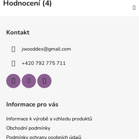
Hodnocení (4)
Z
á
Kontakt
p
a
jwooddes
@
gmail.com
t
í
+420 792 775 711
Informace pro vás
Informace k výrobě a vzhledu produktů
Obchodní podmínky
Podmínky ochrany osobních údajů