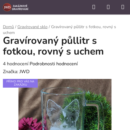
```
Hledat
NÁKUP
Přejít
KOŠÍK
na
obsah
Domů
/
Gravírované sklo
/
Gravírovaný půllitr s fotkou, rovný s
uchem
Gravírovaný půllitr s
fotkou, rovný s uchem
Průměrné
4 hodnocení
Podrobnosti hodnocení
hodnocení
Značka:
JWD
produktu
PŘÍMO PRO VÁS NA
ZAKÁZKU
je
5,0
z
5
hvězdiček.