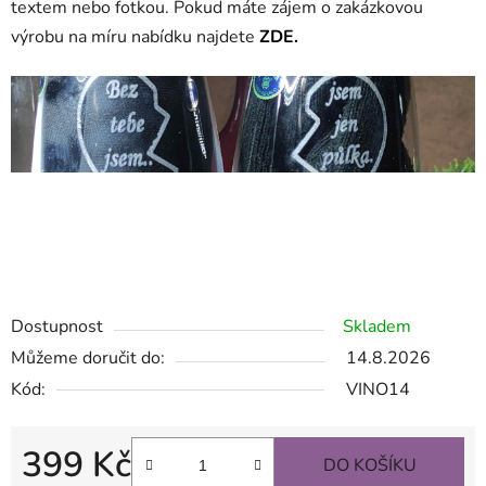
textem nebo fotkou. Pokud máte zájem o zakázkovou
výrobu na míru nabídku najdete
ZDE.
sklenice na víno s nápisem, gravírování na sklo, sklenice na
víno s textem, sklenice na víno s vlastním
nápisem,skleničky s nápisem, sklenice s gravírováním,
sklenice s nápisem
Dostupnost
Skladem
Můžeme doručit do:
14.8.2026
Kód:
VINO14
399 Kč
DO KOŠÍKU