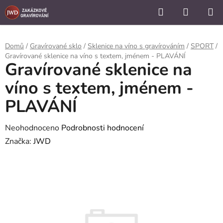
```
Hledat
NÁKUP
Přejít
KOŠÍK
na
obsah
Domů
/
Gravírované sklo
/
Sklenice na víno s gravírováním
/
SPORT
/
Gravírované sklenice na víno s textem, jménem - PLAVÁNÍ
Gravírované sklenice na
víno s textem, jménem -
PLAVÁNÍ
Průměrné
Neohodnoceno
Podrobnosti hodnocení
hodnocení
Značka:
JWD
produktu
je
0,0
z
5
hvězdiček.