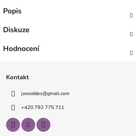
Popis
Diskuze
Hodnocení
Z
á
Kontakt
p
a
jwooddes
@
gmail.com
t
í
+420 792 775 711