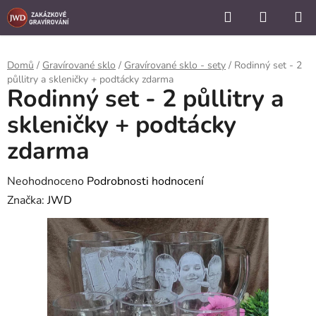
```
Hledat
NÁKUP
Přejít
KOŠÍK
na
obsah
Domů
/
Gravírované sklo
/
Gravírované sklo - sety
/
Rodinný set - 2
půllitry a skleničky + podtácky zdarma
Rodinný set - 2 půllitry a
skleničky + podtácky
zdarma
Průměrné
Neohodnoceno
Podrobnosti hodnocení
hodnocení
Značka:
JWD
produktu
je
0,0
z
5
hvězdiček.