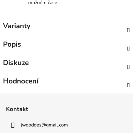
možném čase.
Varianty
Popis
Diskuze
Hodnocení
Z
á
Kontakt
p
a
jwooddes
@
gmail.com
t