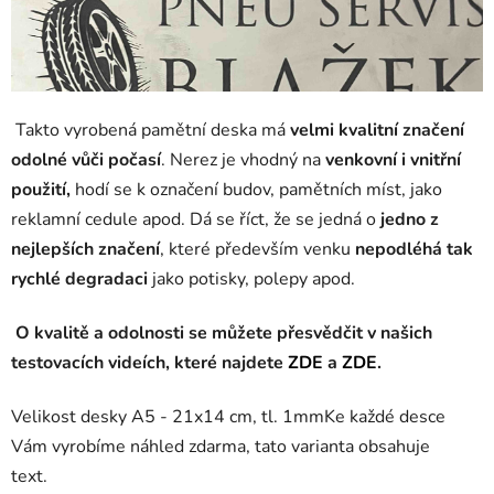
Takto vyrobená pamětní deska má
velmi kvalitní značení
odolné vůči počasí
. Nerez je vhodný na
venkovní i vnitřní
použití,
hodí se k označení budov, pamětních míst, jako
reklamní cedule apod. Dá se říct, že se jedná o
jedno z
nejlepších značení
, které především venku
nepodléhá tak
rychlé degradaci
jako potisky, polepy apod.
O kvalitě a odolnosti se můžete přesvědčit v našich
testovacích videích, které najdete
ZDE
a
ZDE
.
Velikost desky A5 - 21x14 cm, tl. 1mm
Ke každé desce
Vám vyrobíme náhled zdarma, tato varianta obsahuje
text.
cedulka na dvere, jmenovka na schránku, pamětní