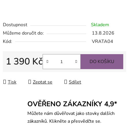
deska, pamětní desky, štítky na dveře, reklamní cedule,
firemní cedule na dům, gravírované štítky
Dostupnost
Skladem
Můžeme doručit do:
13.8.2026
Kód:
VRATA04
1 390 Kč
DO KOŠÍKU
Měrná cena:
Tisk
Zeptat se
Sdílet
OVĚŘENO ZÁKAZNÍKY 4,9*
Můžete nám důvěřovat jako stovky dalších
zákazníků. Klikněte a přesvědčte se.