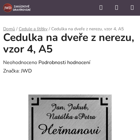
```
Hledat
NÁKUP
Přejít
KOŠÍK
na
obsah
Domů
/
Cedule a štítky
/
Cedulka na dveře z nerezu, vzor 4, A5
Cedulka na dveře z nerezu,
vzor 4, A5
Průměrné
Neohodnoceno
Podrobnosti hodnocení
hodnocení
Značka:
JWD
produktu
je
0,0
z
5
hvězdiček.