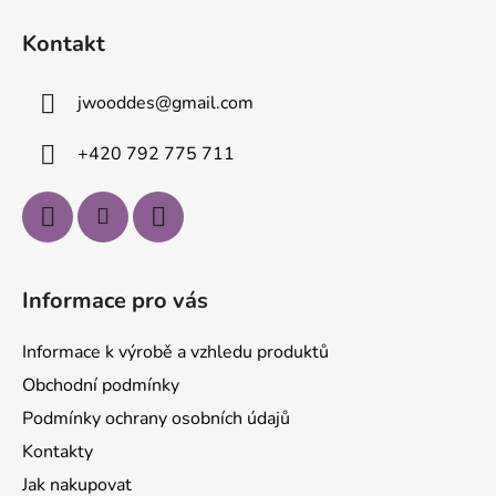
á
Kontakt
p
a
jwooddes
@
gmail.com
t
í
+420 792 775 711
Informace pro vás
Informace k výrobě a vzhledu produktů
Obchodní podmínky
Podmínky ochrany osobních údajů
Kontakty
Jak nakupovat