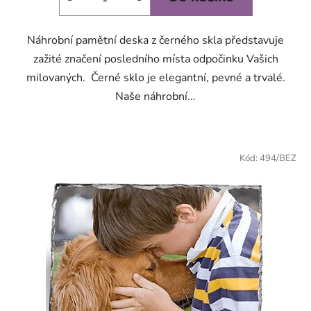
z
5
Náhrobní pamětní deska z černého skla představuje
hvězdiček.
zažité značení posledního místa odpočinku Vašich
milovaných. Černé sklo je elegantní, pevné a trvalé.
Naše náhrobní...
Kód:
494/BEZ