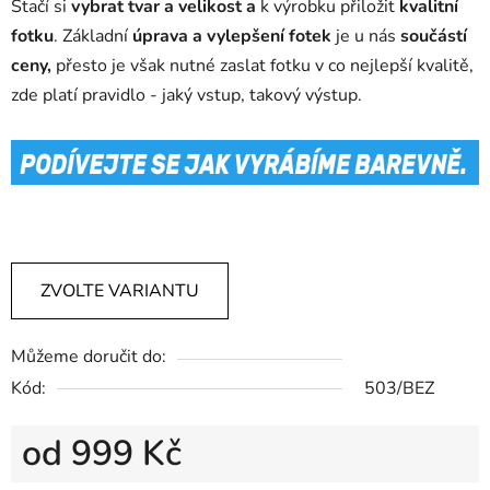
Stačí si
vybrat tvar a velikost a
k výrobku přiložit
kvalitní
fotku
. Základní
úprava a vylepšení fotek
je u nás
součástí
ceny,
přesto je však nutné zaslat fotku v co nejlepší kvalitě,
zde platí pravidlo - jaký vstup, takový výstup.
fotky na kamen,
vzpominka na zesnuleho, upominkove predmety, foto na kamen
ZVOLTE VARIANTU
Můžeme doručit do:
Kód:
503/BEZ
od
999 Kč
Měrná cena: