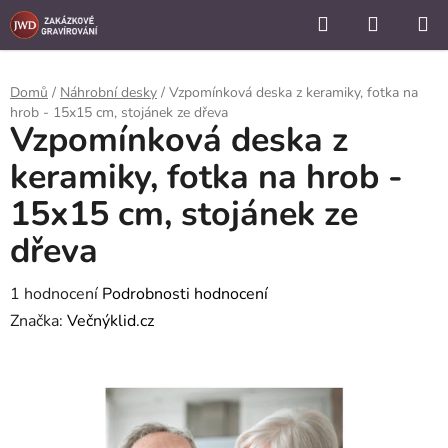
```
Hledat
NÁKUP
Přejít
KOŠÍK
na
obsah
Domů
/
Náhrobní desky
/
Vzpomínková deska z keramiky, fotka na
hrob - 15x15 cm, stojánek ze dřeva
Vzpomínková deska z
keramiky, fotka na hrob -
15x15 cm, stojánek ze
dřeva
Průměrné
1 hodnocení
Podrobnosti hodnocení
hodnocení
Značka:
Večnýklid.cz
produktu
je
5,0
z