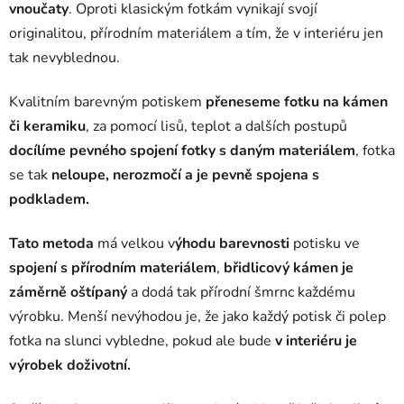
vnoučaty
. Oproti klasickým fotkám vynikají svojí
originalitou, přírodním materiálem a tím, že v interiéru jen
tak nevyblednou.
Kvalitním barevným potiskem
přeneseme fotku na kámen
či keramiku
, za pomocí lisů, teplot a dalších postupů
docílíme pevného spojení fotky s daným materiálem
, fotka
se tak
neloupe, nerozmočí a je pevně spojena s
podkladem.
Tato metoda
má velkou v
ýhodu barevnosti
potisku ve
spojení s přírodním materiálem
,
břidlicový kámen je
záměrně oštípaný
a dodá tak přírodní šmrnc každému
výrobku. Menší nevýhodou je, že jako každý potisk či polep
fotka na slunci vybledne, pokud ale bude
v interiéru je
výrobek doživotní.