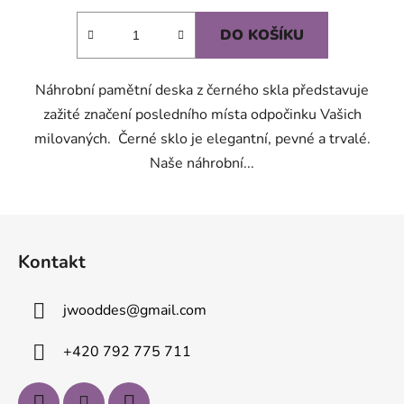
DO KOŠÍKU
Náhrobní pamětní deska z černého skla představuje
zažité značení posledního místa odpočinku Vašich
milovaných. Černé sklo je elegantní, pevné a trvalé.
Naše náhrobní...
Z
á
Kontakt
p
a
jwooddes
@
gmail.com
t
í
+420 792 775 711