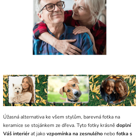
5
hvězdiček.
Úžasná alternativa ke všem stylům, barevná fotka na
keramice se stojánkem ze dřeva. Tyto fotky krásně
doplní
Váš interiér
ať jako
vzpomínka na zesnulého
nebo
fotka s