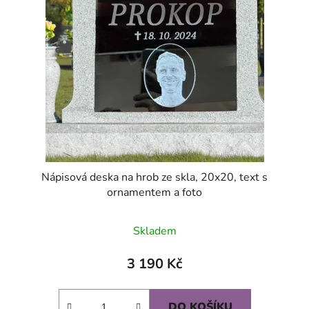
Nápisová deska na hrob ze skla, 20x20, text s
ornamentem a foto
Průměrné
Skladem
hodnocení
produktu
3 190 Kč
je
5,0
DO KOŠÍKU