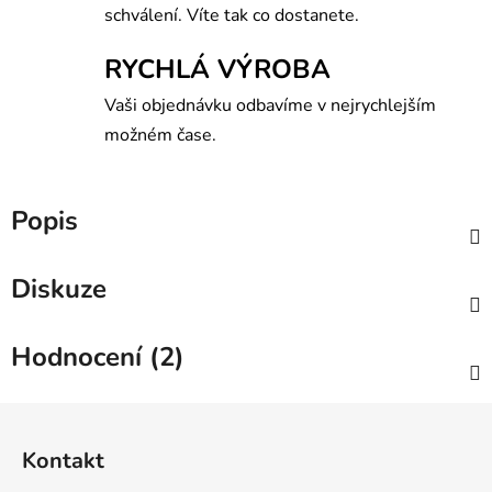
schválení. Víte tak co dostanete.
RYCHLÁ VÝROBA
Vaši objednávku odbavíme v nejrychlejším
možném čase.
Popis
Diskuze
Hodnocení (2)
Z
á
Kontakt
p