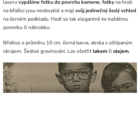
laseru
vypálíme fotku do povrchu kamene
,
fotky
na hrob
na břidlici jsou neobvyklé a mají
svůj jedinečný šedý vzhled
na černém podkladu. Hodí se tak elegantně ke každému
pomníku či náhrobku.
Břidlice o průměru 10 cm, černá barva, deska s oštípaným
okrajem. Šedivé gravírování. Lze ošetřit
lakem
či
olejem
.
fotografie na hrob, porcelánové fotografie na hroby, výroba
fotek na hrob, foto na pomník, fotky na hroby, fotka na hrob,
fotky na hrob, foto na hrob, keramické foto na
hrob, jmenovka na hrob, fotky do kamene, fotka na
nahrobek