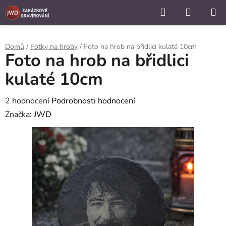
```
Hledat
NÁKUP
Přejít
KOŠÍK
na
obsah
Domů
/
Fotky na hroby
/
Foto na hrob na břidlici kulaté 10cm
Foto na hrob na břidlici
kulaté 10cm
Průměrné
2 hodnocení
Podrobnosti hodnocení
hodnocení
Značka:
JWD
produktu
je
5,0
z
5
hvězdiček.