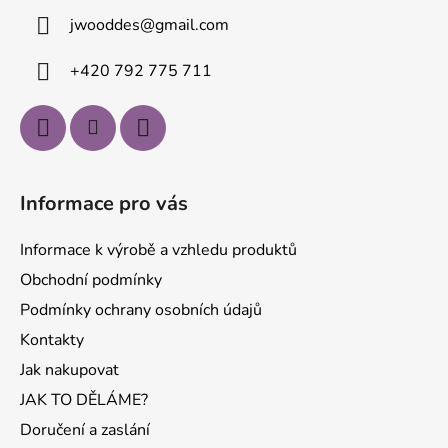
a
jwooddes
@
gmail.com
t
í
+420 792 775 711
Informace pro vás
Informace k výrobě a vzhledu produktů
Obchodní podmínky
Podmínky ochrany osobních údajů
Kontakty
Jak nakupovat
JAK TO DĚLÁME?
Doručení a zaslání