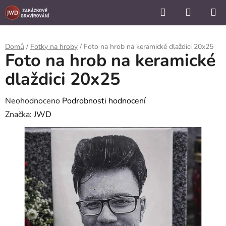
```
Hledat
NÁKUP
Přejít
KOŠÍK
na
obsah
Domů
/
Fotky na hroby
/
Foto na hrob na keramické dlaždici 20x25
Foto na hrob na keramické
dlaždici 20x25
Průměrné
Neohodnoceno
Podrobnosti hodnocení
hodnocení
Značka:
JWD
produktu
je
0,0
z
5
hvězdiček.