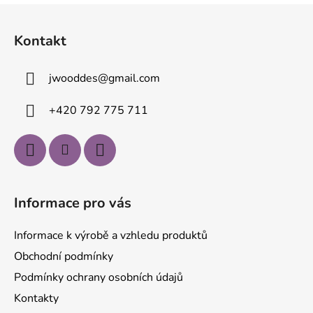
Z
á
Kontakt
p
a
jwooddes
@
gmail.com
t
í
+420 792 775 711
Informace pro vás
Informace k výrobě a vzhledu produktů
Obchodní podmínky
Podmínky ochrany osobních údajů
Kontakty