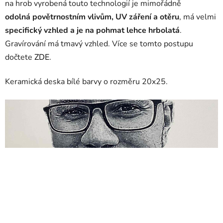
na hrob vyrobená touto technologií je mimořádně
odolná povětrnostním vlivům, UV záření a otěru
, má velmi
specifický vzhled a je na pohmat lehce hrbolatá
.
Gravírování má tmavý vzhled. Více se tomto postupu
dočtete
ZDE
.
Keramická deska bílé barvy o rozměru 20x25.
fotografie na hrob, porcelánové fotografie na hroby, výroba
fotek na hrob, foto na pomník, fotky na hroby, fotka na hrob,
fotky na hrob, foto na hrob, keramické foto na
hrob, jmenovka na hrob, fotky do kamene, fotka na
nahrobek