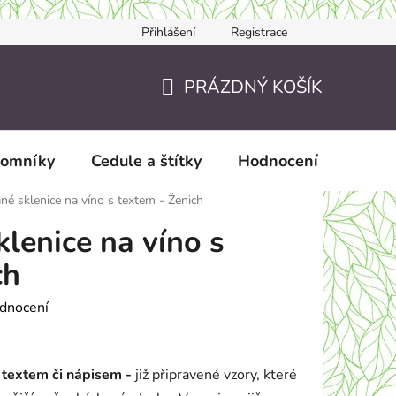
Přihlášení
Registrace
Jak nakupovat
JAK TO DĚLÁME?
Doručení a zaslání
PRÁZDNÝ KOŠÍK
NÁKUPNÍ
KOŠÍK
pomníky
Cedule a štítky
Hodnocení obchodu
né sklenice na víno s textem - Ženich
lenice na víno s
ch
dnocení
s textem či nápisem -
již připravené vzory, které