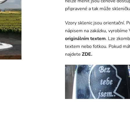
nelze měnit jsou cenově dostupn
0,0
připravené a tak může sklenička
z
5
Vzory sklenic jsou orientační. 
hvězdiček.
nápisem na zakázku, vyrobíme
originálním textem
. Lze zkomb
textem nebo fotkou. Pokud mát
najdete
ZDE.
sklenice na víno s nápisem, gra
sklenice na víno s vlastním náp
gravírováním, sklenice s nápis