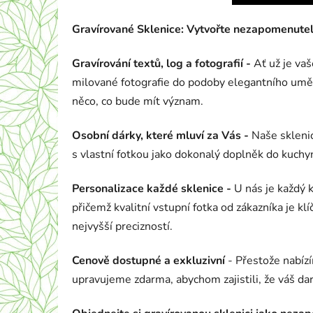
Gravírované Sklenice: Vytvořte nezapomenute
Gravírování textů, log a fotografií -
Ať už je vaš
milované fotografie do podoby elegantního uměle
něco, co bude mít význam.
Osobní dárky, které mluví za Vás -
Naše sklenic
s vlastní fotkou jako dokonalý doplněk do kuchyn
Personalizace každé sklenice -
U nás je každý k
přičemž kvalitní vstupní fotka od zákazníka je k
nejvyšší precizností.
Cenově dostupné a exkluzivní
- Přestože nabízí
upravujeme zdarma, abychom zajistili, že váš da