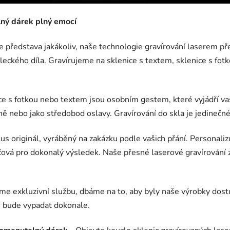
lný dárek plný emocí
e představa jakákoliv, naše technologie gravírování laserem př
ckého díla. Gravírujeme na sklenice s textem, sklenice s fotko
e s fotkou nebo textem jsou osobním gestem, které vyjádří vaše
ě nebo jako středobod oslavy. Gravírování do skla je jedinečné
us originál, vyráběný na zakázku podle vašich přání. Personali
líčová pro dokonalý výsledek. Naše přesné laserové gravírování 
me exkluzivní službu, dbáme na to, aby byly naše výrobky dost
r bude vypadat dokonale.