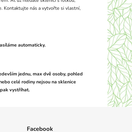
em. Ať už hledáte sklenici s fotkou,
 Kontaktujte nás a vytvořte si vlastní,
zasíláme automaticky.
evším jednu, max dvě osoby, pohled
nebo celé rodiny nejsou na sklenice
pak vystříhat.
Facebook