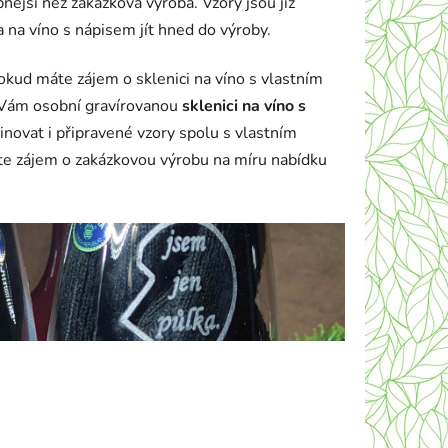
ější než zakázková výroba. Vzory jsou již
 na víno s nápisem jít hned do výroby.
Pokud máte zájem o sklenici na víno s vlastním
 Vám osobní gravírovanou
sklenici na víno s
inovat i připravené vzory spolu s vlastním
e zájem o zakázkovou výrobu na míru nabídku
vírování na sklo, sklenice na víno s textem,
isem,skleničky s nápisem, sklenice s
em