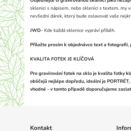
Objednejte si gravírovanou sklenici jako nez
sklenici s nápisem, nebo sklenici s textem, my 
nevšední dárek, který bude oslavovat vaše nejk
JWD
– Kde každá sklenice vypráví příběh.
Přiložte prosím k objednávce text a fotografi
KVALITA FOTEK JE KLÍČOVÁ
Pro gravírování fotek na sklo je kvalita fotky 
obličejů nejlépe dopředu, ideální je PORTRÉT, 
vhodné - v tomto případě doporučujeme zaslat
Z
á
Kontakt
Infor