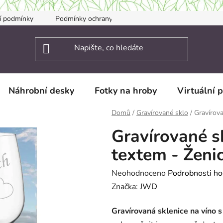
í podmínky
Podmínky ochrany osobních údajů
Kontakty
Náhrobní desky
Fotky na hroby
Virtuální 
Domů
/
Gravírované sklo
/
Gravírova
Gravírované sk
textem - Ženi
Průměrné
Neohodnoceno
Podrobnosti ho
hodnocení
Značka:
JWD
produktu
Gravírovaná sklenice na víno 
je