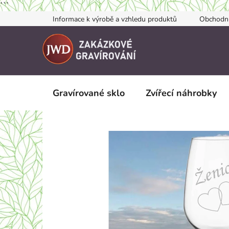
```
Přejít
Informace k výrobě a vzhledu produktů
Obchodn
na
obsah
Gravírované sklo
Zvířecí náhrobky