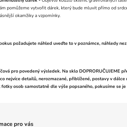
apomenutelný dárek -
Objevte kouzlo sklenic gravírovaných laser
vám pomůžeme vytvořit dárek, který bude mluvit přímo od srdce.
rásnější okamžiky a vzpomínky.
i, pokus požadujete náhled uveďte to v poznámce, náhledy ne
klíčová pro povedený výsledek.
Na sklo DOPRORUČUJEME před
co nejvíce detailů, nerozmazané, přiblížené, postavy v dálce 
 fotky osob samostatně dle výše popsaného, pokusíme se je 
mace pro vás