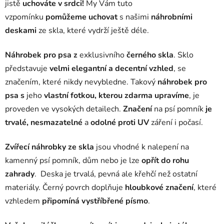
jistě
uchováte v srdci!
My Vám tuto
vzpomínku
pomůžeme uchovat
s našimi
náhrobními
deskami
ze skla, které vydrží ještě déle.
Náhrobek pro psa z
exklusivního
černého skla
. Sklo
představuje
velmi elegantní a decentní vzhled
, se
značením, které nikdy nevybledne. Takový
náhrobek pro
psa s
jeho
vlastní fotkou, kterou zdarma upravíme
, je
proveden ve vysokých detailech.
Značení
na psí pomník
je
trvalé, nesmazatelné
a
odolné proti UV
záření i počasí.
Zvířecí náhrobky ze skla
jsou vhodné k nalepení na
kamenný psí pomník, dům nebo je lze
opřít do rohu
zahrady
. Deska je trvalá, pevná ale křehčí než ostatní
materiály. Černý povrch doplňuje
hloubkové značení
, které
vzhledem
připomíná vystříbřené písmo
.