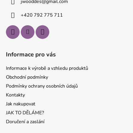
jwooddes
@
gmail.com
t
í
+420 792 775 711
Informace pro vás
Informace k výrobě a vzhledu produktů
Obchodní podmínky
Podmínky ochrany osobních údajů
Kontakty
Jak nakupovat
JAK TO DĚLÁME?
Doručení a zaslání