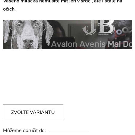
Vašeho miláčka nemusíte mít jen v srdci, ale i stále na
očích.
náhrobek pro psa, pomník pro pejska, náhrobní deska pro
psa, psí náhrobky, zvířecí náhrobky, psí náhrobek, psí
pomník, nahrobek pro psa, vzpominka na psa, psi
pomnik, zvířecí pomníčky, náhrobní kámen pes, pomník
pro psa, psí pomníčky, náhrobek pro kočku, psi
nahrobek, zvířecí náhrobek
ZVOLTE VARIANTU
Můžeme doručit do: