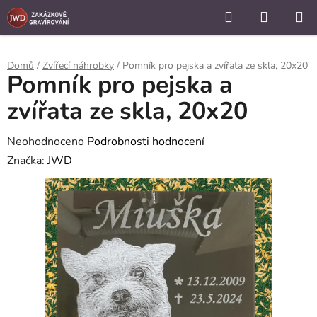
```
Hledat
NÁKUP
Přejít
KOŠÍK
na
obsah
Domů
/
Zvířecí náhrobky
/
Pomník pro pejska a zvířata ze skla, 20x20
Pomník pro pejska a
zvířata ze skla, 20x20
Průměrné
Neohodnoceno
Podrobnosti hodnocení
hodnocení
Značka:
JWD
produktu
je
0,0
z
5
hvězdiček.