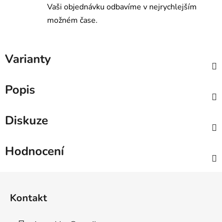
Vaši objednávku odbavíme v nejrychlejším
možném čase.
Varianty
Popis
Diskuze
Hodnocení
Z
á
Kontakt
p
a