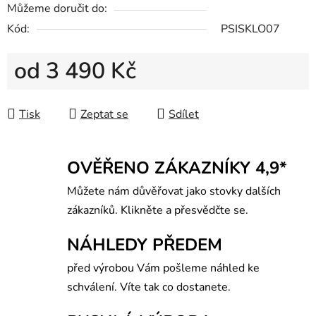
Můžeme doručit do:
Kód:
PSISKLO07
od
3 490 Kč
Měrná cena:
Tisk
Zeptat se
Sdílet
OVĚŘENO ZÁKAZNÍKY 4,9*
Můžete nám důvěřovat jako stovky dalších
zákazníků. Klikněte a přesvědčte se.
NÁHLEDY PŘEDEM
před výrobou Vám pošleme náhled ke
schválení. Víte tak co dostanete.