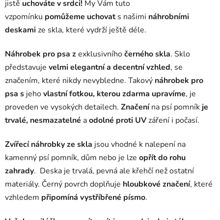
jistě
uchováte v srdci!
My Vám tuto
vzpomínku
pomůžeme uchovat
s našimi
náhrobními
deskami
ze skla, které vydrží ještě déle.
Náhrobek pro psa z
exklusivního
černého skla
. Sklo
představuje
velmi elegantní a decentní vzhled
, se
značením, které nikdy nevybledne. Takový
náhrobek pro
psa s
jeho
vlastní fotkou, kterou zdarma upravíme
, je
proveden ve vysokých detailech.
Značení
na psí pomník
je
trvalé, nesmazatelné
a
odolné proti UV
záření i počasí.
Zvířecí náhrobky ze skla
jsou vhodné k nalepení na
kamenný psí pomník, dům nebo je lze
opřít do rohu
zahrady
. Deska je trvalá, pevná ale křehčí než ostatní
materiály. Černý povrch doplňuje
hloubkové značení
, které
vzhledem
připomíná vystříbřené písmo
.