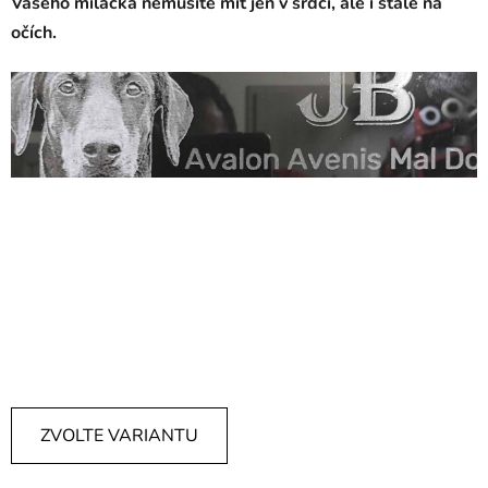
Vašeho miláčka nemusíte mít jen v srdci, ale i stále na
očích.
náhrobek pro psa, pomník pro pejska, náhrobní deska pro
psa, psí náhrobky, zvířecí náhrobky, psí náhrobek, psí
pomník, nahrobek pro psa, vzpominka na psa, psi
pomnik, zvířecí pomníčky, náhrobní kámen pes, pomník
pro psa, psí pomníčky, náhrobek pro kočku, psi
nahrobek, zvířecí náhrobek, náhrobek pro kočku, pomník
pro kočku, kočičí náhrobek
ZVOLTE VARIANTU