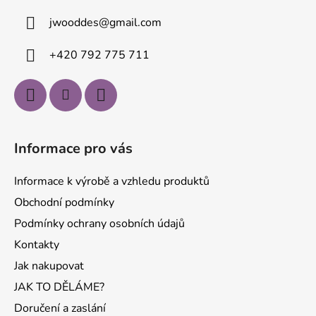
a
jwooddes
@
gmail.com
t
í
+420 792 775 711
Informace pro vás
Informace k výrobě a vzhledu produktů
Obchodní podmínky
Podmínky ochrany osobních údajů
Kontakty
Jak nakupovat
JAK TO DĚLÁME?
Doručení a zaslání