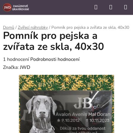
```
Hledat
NÁKUP
Přejít
KOŠÍK
na
obsah
Domů
/
Zvířecí náhrobky
/
Pomník pro pejska a zvířata ze skla, 40x30
Pomník pro pejska a
zvířata ze skla, 40x30
Průměrné
1 hodnocení
Podrobnosti hodnocení
hodnocení
Značka:
JWD
produktu
je
5,0
z
5
hvězdiček.