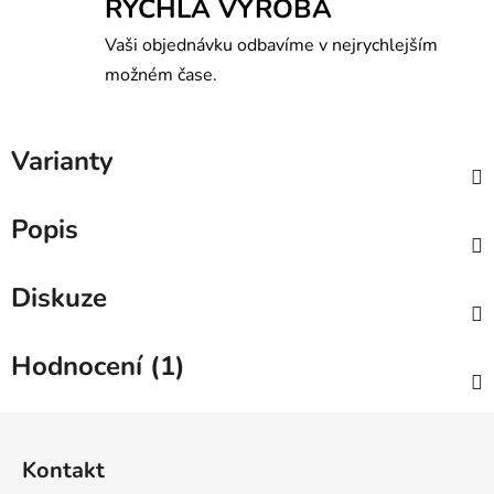
RYCHLÁ VÝROBA
Vaši objednávku odbavíme v nejrychlejším
možném čase.
Varianty
Popis
Diskuze
Hodnocení (1)
Z
á
Kontakt
p