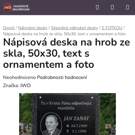
```
Hledat
NÁKUP
Přejít
KOŠÍK
na
obsah
Domů
/
Náhrobní desky
/
Skleněné náhrobní desky
/
S FOTKOU
/
Nápisová deska na hrob ze skla, 50x30, text s ornamentem a foto
Nápisová deska na hrob ze
skla, 50x30, text s
ornamentem a foto
Průměrné
Neohodnoceno
Podrobnosti hodnocení
hodnocení
Značka:
JWD
produktu
je
0,0
z
5
hvězdiček.