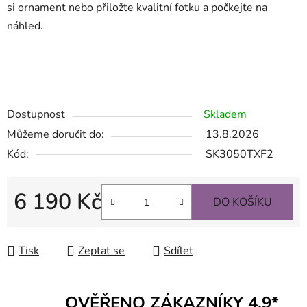
si ornament nebo přiložte kvalitní fotku a počkejte na
náhled.
.
Náhrobní desky, náhrobek, náhrobní deska, nápis na hrob, náhrobn deska cena, deska na hrob, keramika na
hrob, nahrobni desky, nahrobni deska, keramické fotky na hrob, nápisové desky na hrob, skleněná deska s fotkou, náhrobní deska
ceník, nápisní deska na hrob cena, nápisová deska na hrob, napis na hrob, skleněné náhrobní desky, černá náhrobní skleněná
deska, náhrobní skleněné desky, náhrobní skleněné černé desky, nápisní deska na hrob, nápisní desky na hrob
Dostupnost
Skladem
Můžeme doručit do:
13.8.2026
Kód:
SK3050TXF2
6 190 Kč
DO KOŠÍKU
Měrná cena:
Tisk
Zeptat se
Sdílet
OVĚŘENO ZÁKAZNÍKY 4,9*