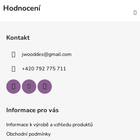
Hodnocení
Z
á
Kontakt
p
a
jwooddes
@
gmail.com
t
í
+420 792 775 711
Informace pro vás
Informace k výrobě a vzhledu produktů
Obchodní podmínky