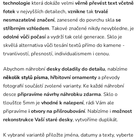
technologie
která dokáže velmi
věrně převést text včetně
fotek
v nejvyšších detailech,
vznikne
tak
trvalé
nesmazatelné značení
, zanesené do povrchu skla
se
stříbrným vzhledem
. Takové značené nikdy nevybledne, je
odolné vůči počasí
a vydrží tak celé generace. Sklo je
skvělá alternativa vůči tesání textů přímo do kamene -
trvanlivostí, přesností, individualismem i cenou.
Abychom náhrobní
desky doladily do detailu
, nabízíme
několik stylů písma
, hřbitovní ornamenty
a převody
fotografií součástí zvolené varianty. Ke každé náhrobní
desce
připravíme návrhy náhrobku zdarma
. Sklo o
tloušťce 5mm je
vhodné k nalepení
, rádi Vám ale
připravíme
i otvory na přišroubování
. Nabízíme i
možnost
rekonstrukce Vaší staré desky
, vytvoříme duplikát.
K vybrané variantě přiložte jména, datumy a texty, vyberte