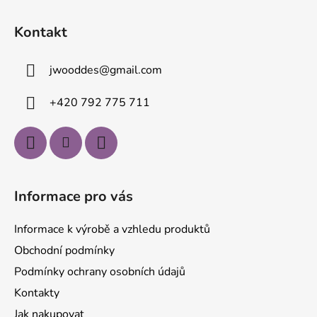
Z
á
Kontakt
p
a
jwooddes
@
gmail.com
t
í
+420 792 775 711
Informace pro vás
Informace k výrobě a vzhledu produktů
Obchodní podmínky
Podmínky ochrany osobních údajů
Kontakty
Jak nakupovat