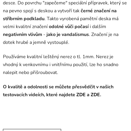
desce. Do povrchu "zapečeme" speciální přípravek, který se
na pevno spojí s deskou a vytvoří tak
černé značení na
stříbrním podkladu
. Takto vyrobená pamětní deska má
velmi kvalitní značení
odolné vůči počasí
i dalším
negativním vlivům
-
jako je vandalismus
. Značení je na
dotek hrubé a jemně vystouplé.
Používáme kvalitní leštěný nerez o tl. 1mm. Nerez je
vhodný k venkovnímu i vnitřnímu použití, lze ho snadno
nalepit nebo přišroubovat.
O kvalitě a odolnosti se můžete přesvědčit v našich
testovacích videích, které najdete
ZDE
a
ZDE
.
firemní cedule na
dveře,pamětní cedule, vyroba cedulek,firemní cedule na dům,výroba cedulí na dům,reklamní cedule na dům,výroba plechových
cedulí,plechová cedule na zakázku,výroba cedulí,vyroba ceduli,pamětní deska,výroba reklamních cedulí, cedule na míru,cedulka na
dvere,informační cedule,cedulka na zvonek, plechová cedule na zakázku, nerezova cedule, cedule z nerezu