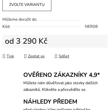
ZVOLTE VARIANTU
Můžeme doručit do:
Kód:
NER08
od
3 290 Kč
Měrná cena:
Tisk
Zeptat se
Sdílet
OVĚŘENO ZÁKAZNÍKY 4,9*
Můžete nám důvěřovat jako stovky dalších
zákazníků. Klikněte a přesvědčte se.
NÁHLEDY PŘEDEM
před výrobou Vám pošleme náhled ke