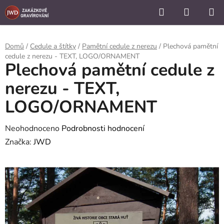
```
Hledat
NÁKUP
Přejít
KOŠÍK
na
obsah
Domů
/
Cedule a štítky
/
Pamětní cedule z nerezu
/
Plechová pamětní
cedule z nerezu - TEXT, LOGO/ORNAMENT
Plechová pamětní cedule z
nerezu - TEXT,
LOGO/ORNAMENT
Průměrné
Neohodnoceno
Podrobnosti hodnocení
hodnocení
Značka:
JWD
produktu
je
0,0
z
5
hvězdiček.