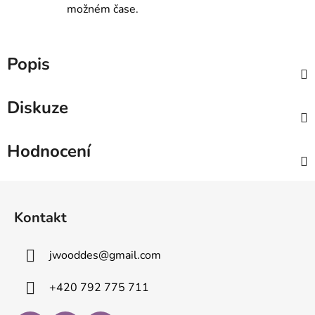
možném čase.
Popis
Diskuze
Hodnocení
Z
á
Kontakt
p
a
jwooddes
@
gmail.com
t
í
+420 792 775 711