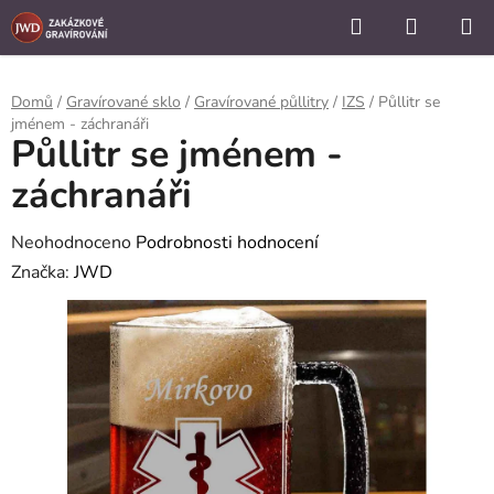
```
Hledat
NÁKUP
Přejít
KOŠÍK
na
obsah
Domů
/
Gravírované sklo
/
Gravírované půllitry
/
IZS
/
Půllitr se
jménem - záchranáři
Půllitr se jménem -
záchranáři
Průměrné
Neohodnoceno
Podrobnosti hodnocení
hodnocení
Značka:
JWD
produktu
je
0,0
z
5
hvězdiček.