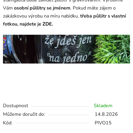
štamgasta bude závidět půllitr s gravírováním. Vyrobíme
Vám
osobní půllitry se jménem
. Pokud máte zájem o
zakázkovou výrobu na míru nabídku,
třeba půllitr s
vlastní
fotkou, najdete je
ZDE.
půllitry se jménem, půllitr se jménem, půllitr s
gravírováním, gravírovaný půllitr , půllitr s vlastním
gravírováním, půllitr s nápisem, krýgl na pivo s fotkou, krýgl
s fotkou
Dostupnost
Skladem
Můžeme doručit do:
14.8.2026
Kód:
PIVO15