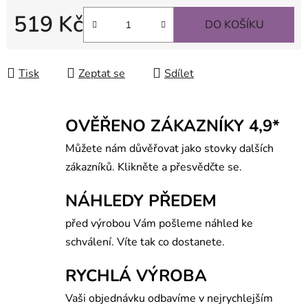
519 Kč
DO KOŠÍKU
Měrná cena:
Tisk
Zeptat se
Sdílet
OVĚŘENO ZÁKAZNÍKY 4,9*
Můžete nám důvěřovat jako stovky dalších
zákazníků. Klikněte a přesvědčte se.
NÁHLEDY PŘEDEM
před výrobou Vám pošleme náhled ke
schválení. Víte tak co dostanete.
RYCHLÁ VÝROBA
Vaši objednávku odbavíme v nejrychlejším