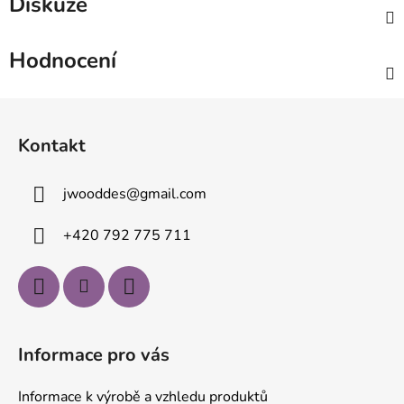
Diskuze
Hodnocení
Z
á
Kontakt
p
a
jwooddes
@
gmail.com
t
í
+420 792 775 711
Informace pro vás
Informace k výrobě a vzhledu produktů