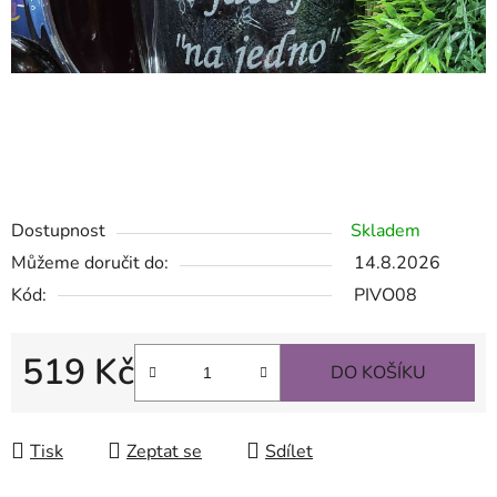
půllitry se jménem, půllitr se jménem, půllitr s
gravírováním, gravírovaný půllitr , půllitr s vlastním
gravírováním, půllitr s nápisem, krýgl na pivo s fotkou, krýgl
s fotkou
Dostupnost
Skladem
Můžeme doručit do:
14.8.2026
Kód:
PIVO08
519 Kč
DO KOŠÍKU
Měrná cena:
Tisk
Zeptat se
Sdílet