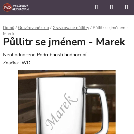
```
Hledat
NÁKUP
Přejít
KOŠÍK
na
obsah
Domů
/
Gravírované sklo
/
Gravírované půllitry
/
Půllitr se jménem -
Marek
Půllitr se jménem - Marek
Průměrné
Neohodnoceno
Podrobnosti hodnocení
hodnocení
Značka:
JWD
produktu
je
0,0
z
5
hvězdiček.