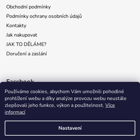
Obchodní podmínky
Podmínky ochrany osobních údajů
Kontakty
Jak nakupovat
JAK TO DĚLÁME?
Doručení a zaslání
Facebook
Používáme cookies, abychom Vám umožnili pohodlné
prohlížení webu a díky analýze provozu webu neustále
zlepšovali jeho funkce, výkon a použitelnost.
Více
informací
KONTAKTY
Nastavení
VÁŽENÍ ZÁKAZNÍCI, VZHLEDEM K VELKÉMU VYTÍŽENÍ A LETNÍM
DOVOLENÝM MŮŽE BÝT V TERMÍNU OD 15.7. DO 15.8.