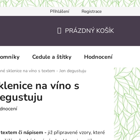
Přihlášení
Registrace
Jak nakupovat
JAK TO DĚLÁME?
Doručení a zaslání
PRÁZDNÝ KOŠÍK
NÁKUPNÍ
KOŠÍK
pomníky
Cedule a štítky
Hodnocení obchodu
né sklenice na víno s textem - Jen degustuju
lenice na víno s
degustuju
dnocení
s textem či nápisem -
již připravené vzory, které