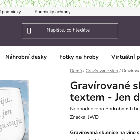
í podmínky
Podmínky ochrany osobních údajů
Kontakty
Náhrobní desky
Fotky na hroby
Virtuální 
Domů
/
Gravírované sklo
/
Gravírova
Gravírované sk
textem - Jen 
Průměrné
Neohodnoceno
Podrobnosti ho
hodnocení
Značka:
JWD
produktu
Gravírovaná sklenice na víno 
je