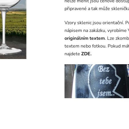
nelze měnit jsou cenově dostupn
0,0
připravené a tak může sklenička
z
5
Vzory sklenic jsou orientační. 
hvězdiček.
nápisem na zakázku, vyrobíme
originálním textem
. Lze zkomb
textem nebo fotkou. Pokud mát
najdete
ZDE.
sklenice na víno s nápisem, gra
sklenice na víno s vlastním náp
gravírováním, sklenice s nápis