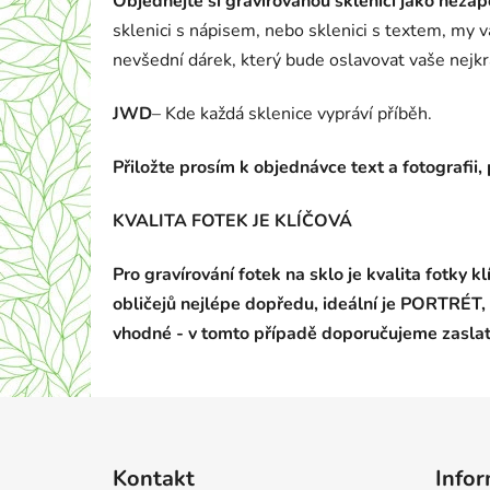
Objednejte si gravírovanou sklenici jako nez
sklenici s nápisem, nebo sklenici s textem, my 
nevšední dárek, který bude oslavovat vaše nejk
JWD
– Kde každá sklenice vypráví příběh.
Přiložte prosím k objednávce text a fotografi
KVALITA FOTEK JE KLÍČOVÁ
Pro gravírování fotek na sklo je kvalita fotky 
obličejů nejlépe dopředu, ideální je PORTRÉT, 
vhodné - v tomto případě doporučujeme zaslat
Z
á
Kontakt
Infor