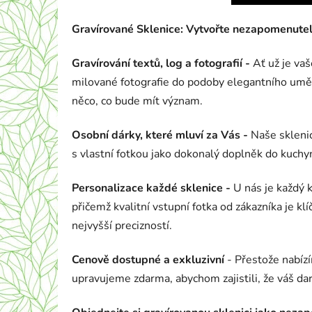
Gravírované Sklenice: Vytvořte nezapomenute
Gravírování textů, log a fotografií -
Ať už je vaš
milované fotografie do podoby elegantního uměle
něco, co bude mít význam.
Osobní dárky, které mluví za Vás -
Naše sklenic
s vlastní fotkou jako dokonalý doplněk do kuchyn
Personalizace každé sklenice -
U nás je každý k
přičemž kvalitní vstupní fotka od zákazníka je k
nejvyšší precizností.
Cenově dostupné a exkluzivní
- Přestože nabízí
upravujeme zdarma, abychom zajistili, že váš da