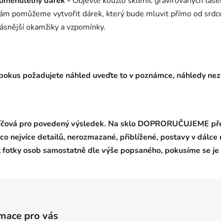
apomenutelný dárek -
Objevte kouzlo sklenic gravírovaných laser
vám pomůžeme vytvořit dárek, který bude mluvit přímo od srdce.
rásnější okamžiky a vzpomínky.
i, pokus požadujete náhled uveďte to v poznámce, náhledy ne
klíčová pro povedený výsledek.
Na sklo DOPRORUČUJEME před
co nejvíce detailů, nerozmazané, přiblížené, postavy v dálce 
 fotky osob samostatně dle výše popsaného, pokusíme se je 
mace pro vás