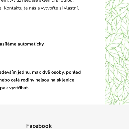
em. Ať už hledáte sklenici s fotkou,
 Kontaktujte nás a vytvořte si vlastní,
zasíláme automaticky.
evším jednu, max dvě osoby, pohled
nebo celé rodiny nejsou na sklenice
pak vystříhat.
Facebook