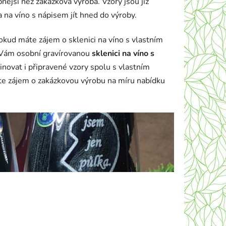
ější než zakázková výroba. Vzory jsou již
 na víno s nápisem jít hned do výroby.
Pokud máte zájem o sklenici na víno s vlastním
 Vám osobní gravírovanou
sklenici na víno s
inovat i připravené vzory spolu s vlastním
e zájem o zakázkovou výrobu na míru nabídku
vírování na sklo, sklenice na víno s textem,
isem,skleničky s nápisem, sklenice s
em