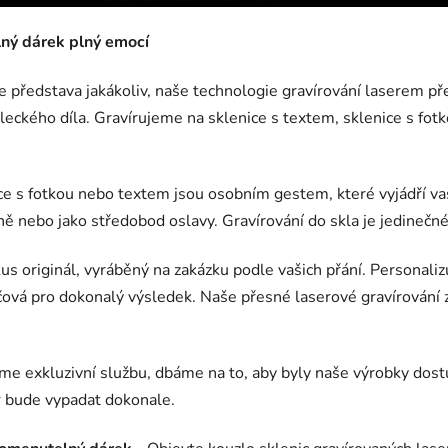
lný dárek plný emocí
e představa jakákoliv, naše technologie gravírování laserem př
ckého díla. Gravírujeme na sklenice s textem, sklenice s fotko
e s fotkou nebo textem jsou osobním gestem, které vyjádří vaše
ě nebo jako středobod oslavy. Gravírování do skla je jedinečné
us originál, vyráběný na zakázku podle vašich přání. Personali
líčová pro dokonalý výsledek. Naše přesné laserové gravírování 
me exkluzivní službu, dbáme na to, aby byly naše výrobky dost
r bude vypadat dokonale.