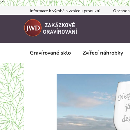
```
Přejít
Informace k výrobě a vzhledu produktů
Obchodn
na
obsah
Gravírované sklo
Zvířecí náhrobky