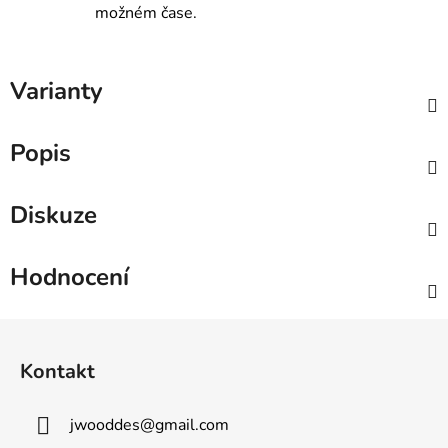
možném čase.
Varianty
Popis
Diskuze
Hodnocení
Z
á
Kontakt
p
a
jwooddes
@
gmail.com
t