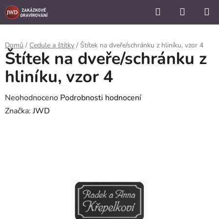
```
Hledat
NÁKUP
Přejít
KOŠÍK
na
obsah
Domů
/
Cedule a štítky
/
Štítek na dveře/schránku z hliníku, vzor 4
Štítek na dveře/schránku z
hliníku, vzor 4
Průměrné
Neohodnoceno
Podrobnosti hodnocení
hodnocení
Značka:
JWD
produktu
je
0,0
z
5
hvězdiček.