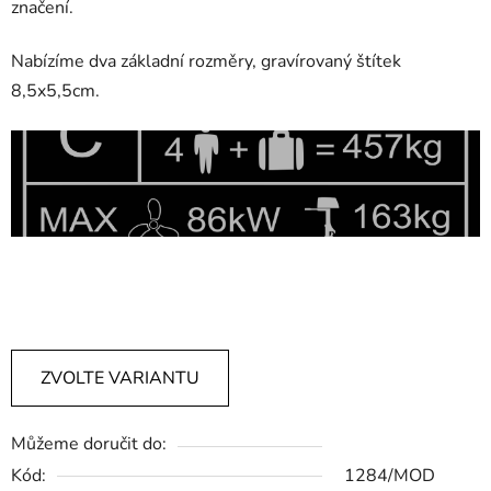
značení.
Nabízíme dva základní rozměry, gravírovaný štítek
8,5x5,5cm.
štítky na dveře, štítek na dveře, štítek na schránku,
jmenovka na schránku, výroba štítků, jmenovky na dveře,
cedulka na dveře,výroba cedulí na zakázku
ZVOLTE VARIANTU
Můžeme doručit do:
Kód:
1284/MOD