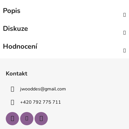
Popis
Diskuze
Hodnocení
Z
á
Kontakt
p
a
jwooddes
@
gmail.com
t
í
+420 792 775 711