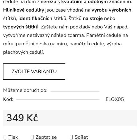
cedule na dům z
nerezu
s
kvalitním a odolným značením
.
Hliníkové
cedulky
jsou zase vhodné na
výrobu výrobních
štítků,
identifikačních
štítků, štítků
na stroje
nebo
typových štítků
. Zašlete nám podklady nebo Váš nápad,
vytvoříme nezávazný náhled zdarma.
Pamětní cedule na
míru, pamětní deska na míru, pamětní cedule, výroba
plechových cedulí.
ZVOLTE VARIANTU
Můžeme doručit do:
Kód:
ELOX05
349 Kč
Měrná cena:
Tisk
Zeptat se
Sdílet