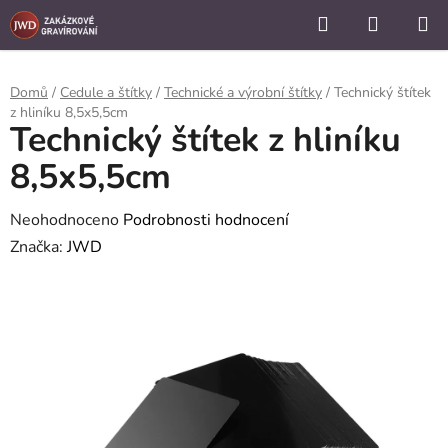
```
Hledat
NÁKUP
Přejít
KOŠÍK
na
obsah
Domů
/
Cedule a štítky
/
Technické a výrobní štítky
/
Technický štítek
z hliníku 8,5x5,5cm
Technický štítek z hliníku
8,5x5,5cm
Průměrné
Neohodnoceno
Podrobnosti hodnocení
hodnocení
Značka:
JWD
produktu
je
0,0
z
5
hvězdiček.