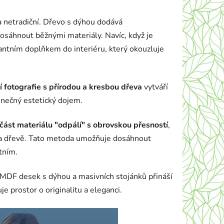
a netradiční. Dřevo s dýhou dodává
osáhnout běžnými materiály. Navíc, když je
antním doplňkem do interiéru, který okouzluje
í fotografie s přírodou a kresbou dřeva
vytváří
dinečný estetický dojem.
část materiálu "odpálí" s obrovskou přesností
,
u na dřevě. Tato metoda umožňuje dosáhnout
tním.
ch MDF desek s dýhou a masivních stojánků přináší
 prostor o originalitu a eleganci.