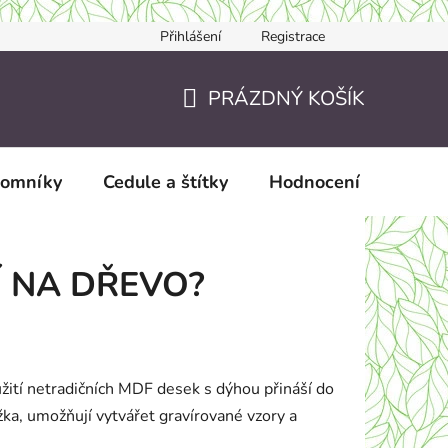
Přihlášení
Registrace
Jak nakupovat
JAK TO DĚLÁME?
Doručení a zaslání
PRÁZDNÝ KOŠÍK
NÁKUPNÍ
KOŠÍK
pomníky
Cedule a štítky
Hodnocení obchodu
 NA DŘEVO?
yužití netradičních MDF desek s dýhou přináší do
žka, umožňují vytvářet gravírované vzory a