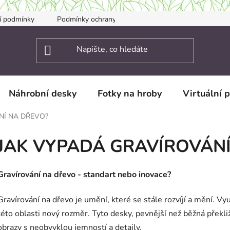
í podmínky
Podmínky ochrany osobních údajů
Kontakty
Náhrobní desky
Fotky na hroby
Virtuální 
NÍ NA DŘEVO?
JAK VYPADÁ GRAVÍROVÁNÍ
Gravírování na dřevo - standart nebo inovace?
Gravírování na dřevo je umění, které se stále rozvíjí a mění. V
této oblasti nový rozměr. Tyto desky, pevnější než běžná překli
obrazy s neobvyklou jemností a detaily.