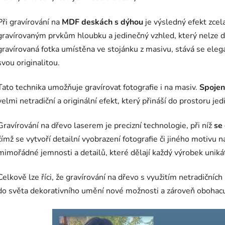
Při gravírování na
MDF deskách s dýhou
je výsledný efekt zcel
gravírovaným prvkům hloubku a jedinečný vzhled, který nelze d
gravírovaná fotka umístěna ve stojánku z masivu, stává se eleg
svou originalitou.
Tato technika umožňuje gravírovat fotografie i na masiv.
Spojen
velmi netradiční a originální efekt, který přináší do prostoru je
Gravírování na dřevo laserem je precizní technologie, při níž
se 
čímž se vytvoří detailní vyobrazení fotografie či jiného motiv
mimořádné jemnosti a detailů, které dělají každý výrobek uniká
Celkově lze říci, že gravírování na dřevo s využitím netradiční
do světa dekorativního umění nové možnosti a zároveň obohacuje