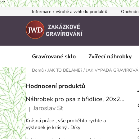
```
Přejít
Informace k výrobě a vzhledu produktů
Obchodn
na
obsah
Gravírované sklo
Zvířecí náhrobky
Domů
/
JAK TO DĚLÁME?
/
JAK VYPADÁ GRAVÍROVÁ
P
Hodnocení produktů
o
s
Náhrobek pro psa z břidlice, 20x20, S FOTKOU
t
Jaroslav St
|
r
Hodnocení produktu je 5 z 5 hvězdiček.
a
Krásná práce , vše proběhlo rychle a
n
výsledek je krásný . Díky
n