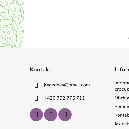
Z
á
Kontakt
Infor
p
a
Inform
jwooddes
@
gmail.com
t
produk
í
Obchod
+420 792 775 711
Podmín
Kontak
Jak na