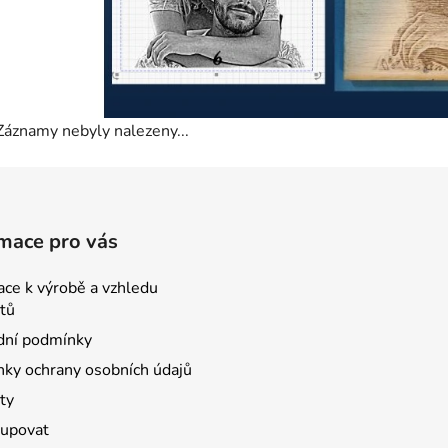
Záznamy nebyly nalezeny...
mace pro vás
ace k výrobě a vzhledu
tů
ní podmínky
ky ochrany osobních údajů
ty
kupovat