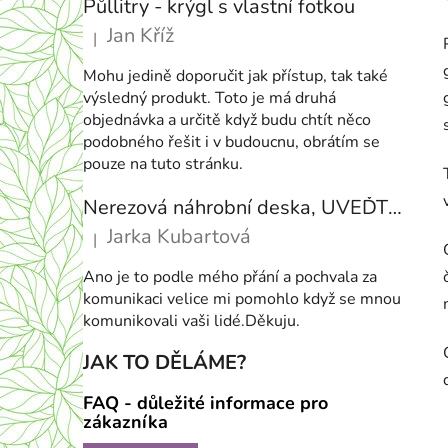
Půllitry - krýgl s vlastní fotkou
í
Jan Kříž
|
p
Hodnocení produktu je 5 z 5 hvězdiček.
a
Mohu jedině doporučit jak přístup, tak také
n
výsledný produkt. Toto je má druhá
e
objednávka a určitě když budu chtít něco
podobného řešit i v budoucnu, obrátím se
l
pouze na tuto stránku.
Nerezová náhrobní deska, UVEĎTE VELIKOST NA PŘÁNÍ
Jarka Kubartová
|
Hodnocení produktu je 5 z 5 hvězdiček.
Ano je to podle mého přání a pochvala za
komunikaci velice mi pomohlo když se mnou
komunikovali vaši lidé.Děkuju.
JAK TO DĚLÁME?
FAQ - důležité informace pro
zákazníka