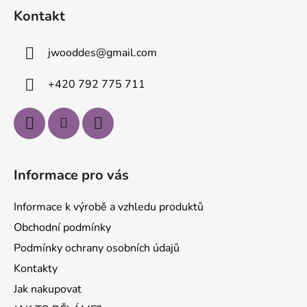
á
Kontakt
p
a
jwooddes
@
gmail.com
t
í
+420 792 775 711
Informace pro vás
Informace k výrobě a vzhledu produktů
Obchodní podmínky
Podmínky ochrany osobních údajů
Kontakty
Jak nakupovat