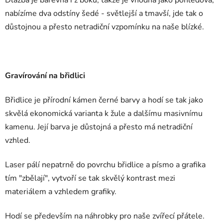
Dlažba je barevná i z boků, takže je vhodná jako pohledová,
nabízíme dva odstíny šedé - světlejší a tmavší, jde tak o
důstojnou a přesto netradiční vzpomínku na naše blízké.
Gravírování na břidlici
Břidlice je přírodní kámen černé barvy a hodí se tak jako
skvělá ekonomická varianta k žule a dalšímu masivnímu
kamenu. Její barva je důstojná a přesto má netradiční
vzhled.
Laser pálí nepatrně do povrchu břidlice a písmo a grafika
tím "zbělají", vytvoří se tak skvělý kontrast mezi
materiálem a vzhledem grafiky.
Hodí se především na náhrobky pro naše zvířecí přátele.