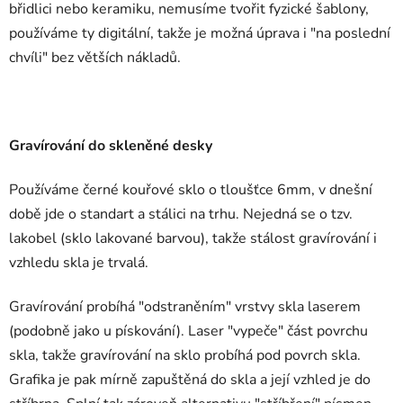
břidlici nebo keramiku, nemusíme tvořit fyzické šablony,
používáme ty digitální, takže je možná úprava i "na poslední
chvíli" bez větších nákladů.
Gravírování do skleněné desky
Používáme černé kouřové sklo o tloušťce 6mm, v dnešní
době jde o standart a stálici na trhu. Nejedná se o tzv.
lakobel (sklo lakované barvou), takže stálost gravírování i
vzhledu skla je trvalá.
Gravírování probíhá "odstraněním" vrstvy skla laserem
(podobně jako u pískování). Laser "vypeče" část povrchu
skla, takže gravírování na sklo probíhá pod povrch skla.
Grafika je pak mírně zapuštěná do skla a její vzhled je do