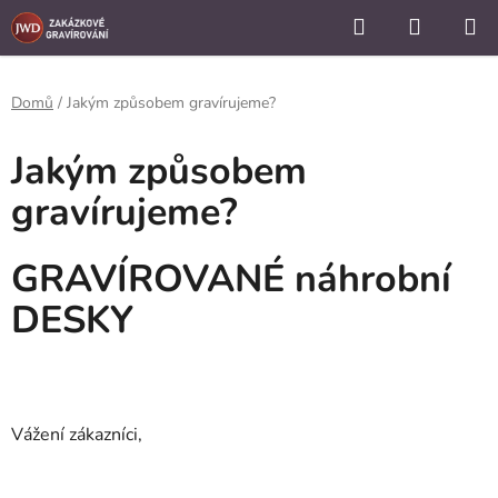
```
Hledat
NÁKUP
Přejít
KOŠÍK
na
obsah
Domů
/
Jakým způsobem gravírujeme?
Jakým způsobem
gravírujeme?
GRAVÍROVANÉ náhrobní
DESKY
Vážení zákazníci,