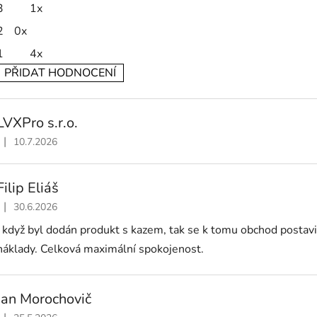
3
1x
2
0x
1
4x
PŘIDAT HODNOCENÍ
V
ý
LVXPro s.r.o.
p
|
10.7.2026
Hodnocení obchodu je 5 z 5 hvězdiček.
s
h
Filip Eliáš
o
|
30.6.2026
Hodnocení obchodu je 5 z 5 hvězdiček.
d
I když byl dodán produkt s kazem, tak se k tomu obchod postavi
n
náklady. Celková maximální spokojenost.
o
c
e
Jan Morochovič
n