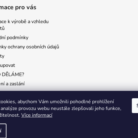
c
í
mace pro vás
í
p
r
ace k výrobě a vzhledu
v
tů
k
ní podmínky
y
ky ochrany osobních údajů
v
ý
ty
p
kupovat
i
O DĚLÁME?
s
u
ní a zaslání
ookies, abychom Vám umožnili pohodlné prohlížení
 analýze provozu webu neustále zlepšovali jeho funkce,
žitelnost.
Více informací
KONTAKTY
ICH
í