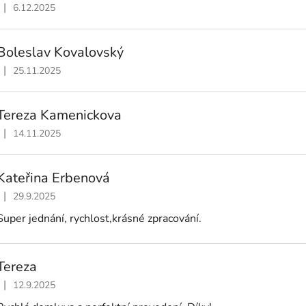
|
6.12.2025
Hodnocení obchodu je 4 z 5 hvězdiček.
Boleslav Kovalovský
|
25.11.2025
Hodnocení obchodu je 1 z 5 hvězdiček.
Tereza Kamenickova
|
14.11.2025
Hodnocení obchodu je 5 z 5 hvězdiček.
Kateřina Erbenová
|
29.9.2025
Hodnocení obchodu je 5 z 5 hvězdiček.
Super jednání, rychlost,krásné zpracování.
Tereza
|
12.9.2025
Hodnocení obchodu je 5 z 5 hvězdiček.