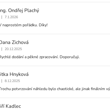
Ing. Ondřej Plachý
|
7.1.2026
Hodnocení obchodu je 5 z 5 hvězdiček.
V naprostém pořádku. Díky!
Dana Zichová
|
20.12.2025
Hodnocení obchodu je 5 z 5 hvězdiček.
Rychlé dodání a pěkné zpracování. Doporučuji.
Jitka Hnyková
|
8.12.2025
Hodnocení obchodu je 5 z 5 hvězdiček.
Trochu potvrzování náhledu bylo chaotické, ale jinak finálním 
Jiří Kadlec