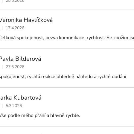
|
25.5.2026
Hodnocení obchodu je 5 z 5 hvězdiček.
Veronika Havlíčková
|
17.4.2026
Hodnocení obchodu je 5 z 5 hvězdiček.
Celková spokojenost, bezva komunikace, rychlost. Se zbožím 
Pavla Bilderová
|
27.3.2026
Hodnocení obchodu je 5 z 5 hvězdiček.
spokojenost, rychlá reakce ohledně náhledu a rychlé dodání
Jarka Kubartová
|
5.3.2026
Hodnocení obchodu je 5 z 5 hvězdiček.
Vše podle mého přání a hlavně rychle.