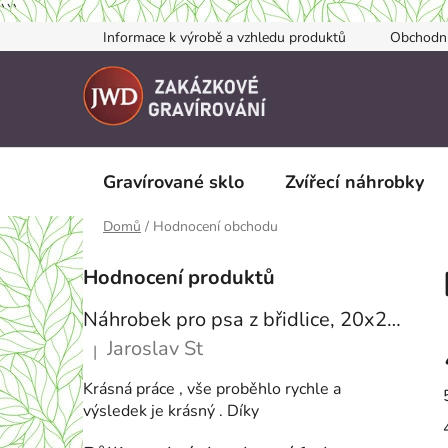
```
Přejít
Informace k výrobě a vzhledu produktů
Obchodn
na
obsah
Gravírované sklo
Zvířecí náhrobky
Domů
/
Hodnocení obchodu
P
Hodnocení produktů
o
s
Náhrobek pro psa z břidlice, 20x20, S FOTKOU
t
Jaroslav St
|
r
Hodnocení produktu je 5 z 5 hvězdiček.
a
Krásná práce , vše proběhlo rychle a
n
výsledek je krásný . Díky
n