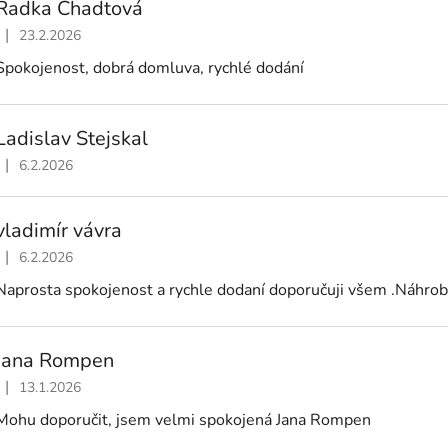
Radka Chadtová
|
23.2.2026
Hodnocení obchodu je 5 z 5 hvězdiček.
Spokojenost, dobrá domluva, rychlé dodání
Ladislav Stejskal
|
6.2.2026
Hodnocení obchodu je 5 z 5 hvězdiček.
vladimír vávra
|
6.2.2026
Hodnocení obchodu je 5 z 5 hvězdiček.
Naprosta spokojenost a rychle dodaní doporučuji všem .Náhrobe
Jana Rompen
|
13.1.2026
Hodnocení obchodu je 5 z 5 hvězdiček.
Mohu doporučit, jsem velmi spokojená Jana Rompen