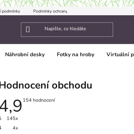
í podmínky
Podmínky ochrany osobních údajů
Kontakty
Náhrobní desky
Fotky na hroby
Virtuální 
Hodnocení obchodu
4,9
Průměrné
154 hodnocení
hodnocení
obchodu
je
5
145x
4,9
z
4
4x
5
hvězdiček.