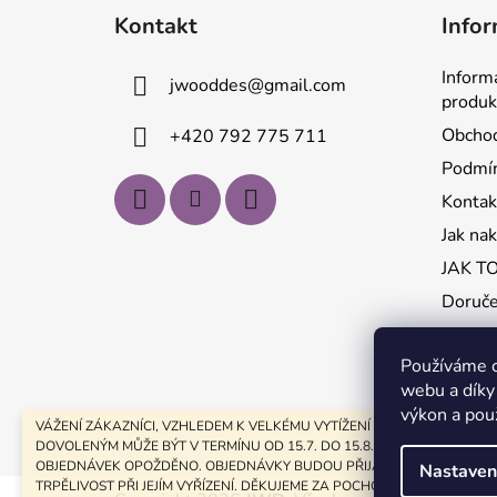
á
Kontakt
Infor
p
a
Inform
jwooddes
@
gmail.com
t
produk
í
Obchod
+420 792 775 711
Podmín
Kontak
Jak na
JAK T
Doruče
Používáme c
webu a díky
výkon a pou
VÁŽENÍ ZÁKAZNÍCI, VZHLEDEM K VELKÉMU VYTÍŽENÍ A LETNÍM
DOVOLENÝM MŮŽE BÝT V TERMÍNU OD 15.7. DO 15.8. ZPRACOVÁNÍ VAŠ
OBJEDNÁVEK OPOŽDĚNO. OBJEDNÁVKY BUDOU PŘIJATY, MĚJTE PROSÍM
Nastaven
TRPĚLIVOST PŘI JEJÍM VYŘÍZENÍ. DĚKUJEME ZA POCHOPENÍ