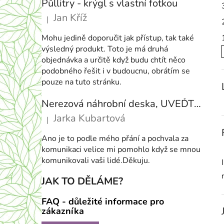
Půllitry - krýgl s vlastní fotkou
í
Jan Kříž
|
p
Hodnocení produktu je 5 z 5 hvězdiček.
a
Mohu jedině doporučit jak přístup, tak také
n
výsledný produkt. Toto je má druhá
e
objednávka a určitě když budu chtít něco
podobného řešit i v budoucnu, obrátím se
l
pouze na tuto stránku.
i
Nerezová náhrobní deska, UVEĎTE VELIKOST NA PŘÁNÍ
Jarka Kubartová
|
Hodnocení produktu je 5 z 5 hvězdiček.
Ano je to podle mého přání a pochvala za
komunikaci velice mi pomohlo když se mnou
komunikovali vaši lidé.Děkuju.
JAK TO DĚLÁME?
FAQ - důležité informace pro
zákazníka