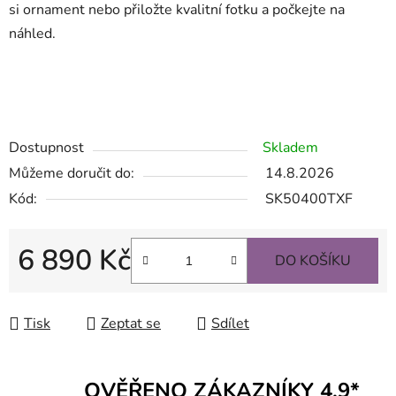
si ornament nebo přiložte kvalitní fotku a počkejte na
náhled.
.
Náhrobní desky, náhrobek, náhrobní deska, nápis na hrob, náhrobn deska cena, deska na hrob, keramika na
hrob, nahrobni desky, nahrobni deska, keramické fotky na hrob, nápisové desky na hrob, skleněná deska s fotkou, náhrobní deska
ceník, nápisní deska na hrob cena, nápisová deska na hrob, napis na hrob, skleněné náhrobní desky, černá náhrobní skleněná
deska, náhrobní skleněné desky, náhrobní skleněné černé desky, nápisní deska na hrob, nápisní desky na hrob
Dostupnost
Skladem
Můžeme doručit do:
14.8.2026
Kód:
SK50400TXF
6 890 Kč
DO KOŠÍKU
Měrná cena:
Tisk
Zeptat se
Sdílet
OVĚŘENO ZÁKAZNÍKY 4,9*