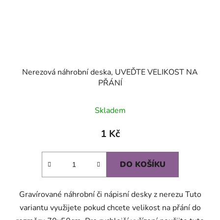
Nerezová náhrobní deska, UVEĎTE VELIKOST NA
PŘÁNÍ
Průměrné
Skladem
hodnocení
produktu
1 Kč
je
5,0
DO KOŠÍKU
z
5
Gravírované náhrobní či nápisní desky z nerezu Tuto
hvězdiček.
variantu využijete pokud chcete velikost na přání do