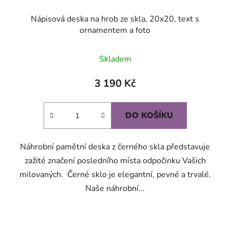
Nápisová deska na hrob ze skla, 20x20, text s
ornamentem a foto
Průměrné
Skladem
hodnocení
produktu
3 190 Kč
je
5,0
DO KOŠÍKU
z
5
Náhrobní pamětní deska z černého skla představuje
hvězdiček.
zažité značení posledního místa odpočinku Vašich
milovaných. Černé sklo je elegantní, pevné a trvalé.
Naše náhrobní...