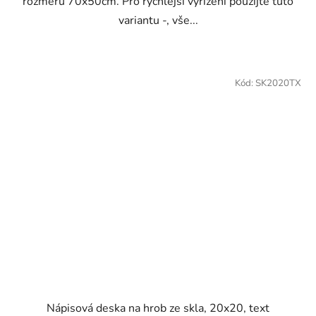
rozměru 70x50cm. Pro rychlejší vyřízení použijte tuto
variantu -, vše...
Kód:
SK2020TX
Nápisová deska na hrob ze skla, 20x20, text