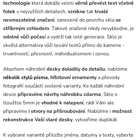
technologie
která dokáže velmi
věrně převést text včetně
fotek
v nejvyšších detailech,
vznikne
tak
trvalé
nesmazatelné značení
, zanesené do povrchu skla
se
stříbrným vzhledem
. Takové značené nikdy nevybledne, je
odolné vůči počasí
a vydrží tak celé generace. Sklo je
skvělá alternativa vůči tesání textů přímo do kamene -
trvanlivostí, přesností, individualismem i cenou.
Abychom náhrobní
desky doladily do detailu
, nabízíme
několik stylů písma
, hřbitovní ornamenty
a převody
fotografií součástí zvolené varianty. Ke každé náhrobní
desce
připravíme návrhy náhrobku zdarma
. Sklo o
tloušťce 5mm je
vhodné k nalepení
, rádi Vám ale
připravíme
i otvory na přišroubování
. Nabízíme i
možnost
rekonstrukce Vaší staré desky
, vytvoříme duplikát.
K vybrané variantě přiložte jména, datumy a texty, vyberte