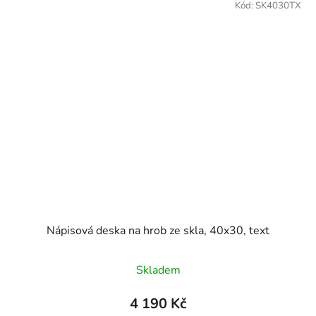
Kód:
SK4030TX
Nápisová deska na hrob ze skla, 40x30, text
Průměrné
Skladem
hodnocení
produktu
4 190 Kč
je