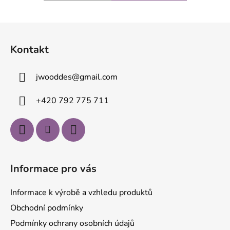
Z
á
Kontakt
p
a
jwooddes
@
gmail.com
t
í
+420 792 775 711
Informace pro vás
Informace k výrobě a vzhledu produktů
Obchodní podmínky
Podmínky ochrany osobních údajů