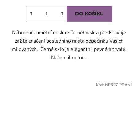
5,0
DO KOŠÍKU
z
5
Náhrobní pamětní deska z černého skla představuje
hvězdiček.
zažité značení posledního místa odpočinku Vašich
milovaných. Černé sklo je elegantní, pevné a trvalé.
Naše náhrobní...
Kód:
NEREZ PRANI