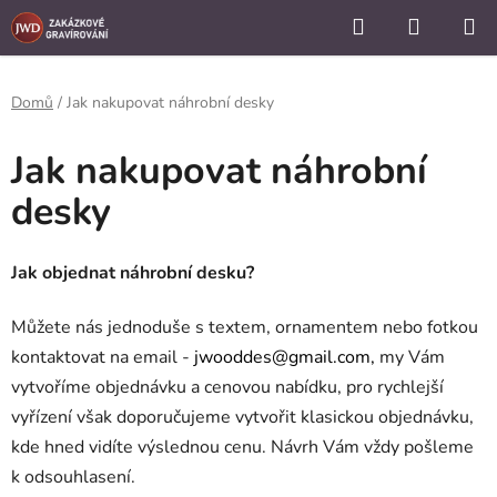
```
Hledat
NÁKUP
Přejít
KOŠÍK
na
obsah
Domů
/
Jak nakupovat náhrobní desky
Jak nakupovat náhrobní
desky
Jak objednat náhrobní desku?
Můžete nás jednoduše s textem, ornamentem nebo fotkou
kontaktovat na email -
jwooddes@gmail.com,
my Vám
vytvoříme objednávku a cenovou nabídku, pro rychlejší
vyřízení však doporučujeme vytvořit klasickou objednávku,
kde hned vidíte výslednou cenu. Návrh Vám vždy pošleme
k odsouhlasení.