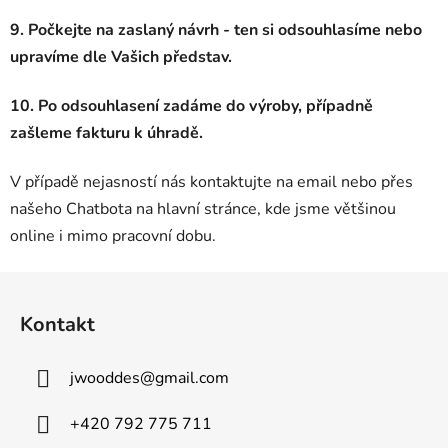
9. Počkejte na zaslaný návrh - ten si odsouhlasíme nebo
upravíme dle Vašich představ.
10. Po odsouhlasení zadáme do výroby, případně
zašleme fakturu k úhradě.
V případě nejasností nás kontaktujte na email nebo přes
našeho Chatbota na hlavní stránce, kde jsme většinou
online i mimo pracovní dobu.
Z
á
Kontakt
p
a
jwooddes
@
gmail.com
t
í
+420 792 775 711