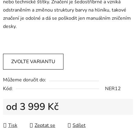
nebo technické štítky. Značení je šedostříbrné a vzniká
odstraněním a změnou struktury barvy na hliníku, takové
značení je odolné a dá se poškodit jen manuálním zničením
desky.
firemní cedule na dveře,pamětní cedule, vyroba cedulek,firemní cedule na dům,výroba cedulí na dům,reklamní cedule na
dům,výroba plechových cedulí,plechová cedule na zakázku,výroba cedulí,vyroba ceduli,pamětní deska,výroba reklamních cedulí, cedule
na míru,cedulka na dvere,informační cedule,cedulka na zvonek, plechová cedule na zakázku, nerezova cedule, cedule z nerezu
ZVOLTE VARIANTU
Můžeme doručit do:
Kód:
NER12
od
3 999 Kč
Měrná cena:
Tisk
Zeptat se
Sdílet