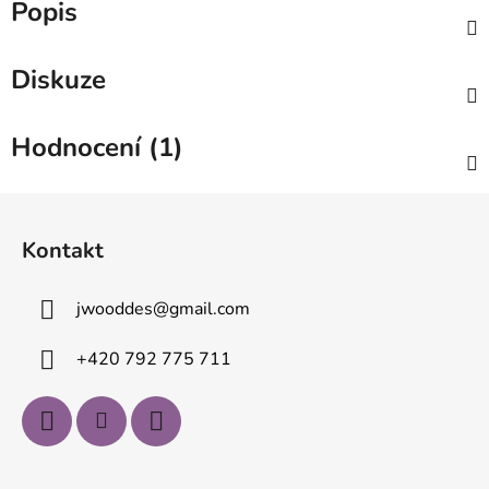
Popis
Diskuze
Hodnocení (1)
Z
á
Kontakt
p
a
jwooddes
@
gmail.com
t
í
+420 792 775 711