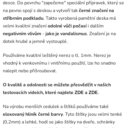
desce. Do povrchu "zapečeme" speciální přípravek, který se
na pevno spojí s deskou a vytvoří tak
černé značení na
stříbrním podkladu
. Takto vyrobená pamětní deska má
velmi kvalitní značení
odolné vůči počasí
i dalším
negativním vlivům
-
jako je vandalismus
. Značení je na
dotek hrubé a jemně vystouplé.
Používáme kvalitní leštěný nerez o tl. 1mm. Nerez je
vhodný k venkovnímu i vnitřnímu použití, lze ho snadno
nalepit nebo přišroubovat.
O kvalitě a odolnosti se můžete přesvědčit v našich
testovacích videích, které najdete
ZDE
a
ZDE
.
Na výrobu menších cedulek a štítků používáme také
eloxovaný hliník černé barvy
. Tyto štítky jsou velmi tenké
(0,2mm) a lehké, hodí se jako štítky na dveře, schránky