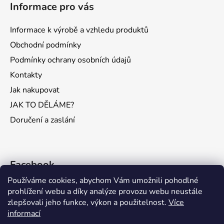
Informace pro vás
Informace k výrobě a vzhledu produktů
Obchodní podmínky
Podmínky ochrany osobních údajů
Kontakty
Jak nakupovat
JAK TO DĚLÁME?
Doručení a zaslání
Facebook
Používáme cookies, abychom Vám umožnili pohodlné
prohlížení webu a díky analýze provozu webu neustále
zlepšovali jeho funkce, výkon a použitelnost.
Více
informací