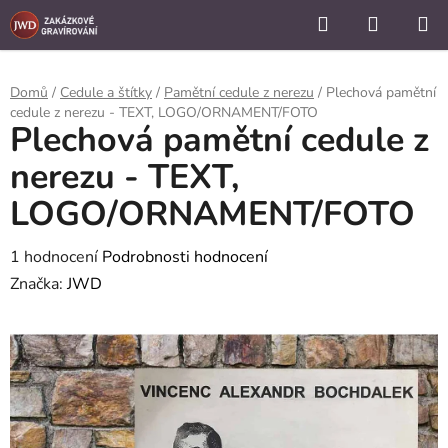
```
Hledat
NÁKUP
Přejít
KOŠÍK
na
obsah
Domů
/
Cedule a štítky
/
Pamětní cedule z nerezu
/
Plechová pamětní
cedule z nerezu - TEXT, LOGO/ORNAMENT/FOTO
Plechová pamětní cedule z
nerezu - TEXT,
LOGO/ORNAMENT/FOTO
Průměrné
1 hodnocení
Podrobnosti hodnocení
hodnocení
Značka:
JWD
produktu
je
5,0
z
5
hvězdiček.