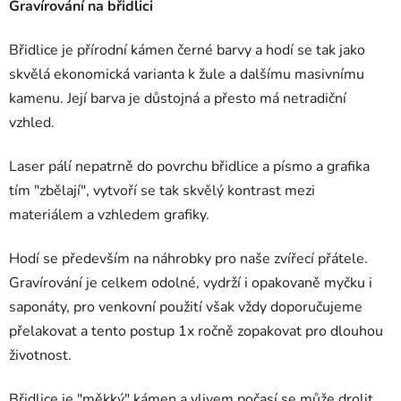
Gravírování na břidlici
Břidlice je přírodní kámen černé barvy a hodí se tak jako
skvělá ekonomická varianta k žule a dalšímu masivnímu
kamenu. Její barva je důstojná a přesto má netradiční
vzhled.
Laser pálí nepatrně do povrchu břidlice a písmo a grafika
tím "zbělají", vytvoří se tak skvělý kontrast mezi
materiálem a vzhledem grafiky.
Hodí se především na náhrobky pro naše zvířecí přátele.
Gravírování je celkem odolné, vydrží i opakovaně myčku i
saponáty, pro venkovní použití však vždy doporučujeme
přelakovat a tento postup 1x ročně zopakovat pro dlouhou
životnost.
Břidlice je "měkký" kámen a vlivem počasí se může drolit,