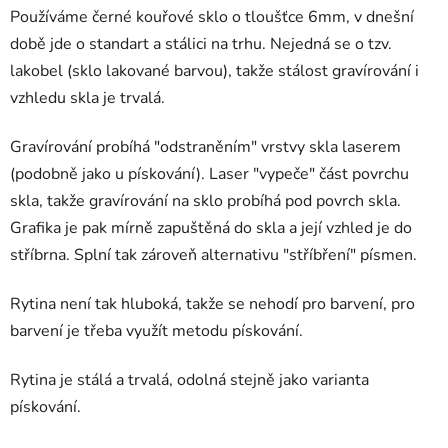
Používáme černé kouřové sklo o tloušťce 6mm, v dnešní
době jde o standart a stálici na trhu. Nejedná se o tzv.
lakobel (sklo lakované barvou), takže stálost gravírování i
vzhledu skla je trvalá.
Gravírování probíhá "odstraněním" vrstvy skla laserem
(podobně jako u pískování). Laser "vypeče" část povrchu
skla, takže gravírování na sklo probíhá pod povrch skla.
Grafika je pak mírně zapuštěná do skla a její vzhled je do
stříbrna. Splní tak zároveň alternativu "stříbření" písmen.
Rytina není tak hluboká, takže se nehodí pro barvení, pro
barvení je třeba využít metodu pískování.
Rytina je stálá a trvalá, odolná stejně jako varianta
pískování.