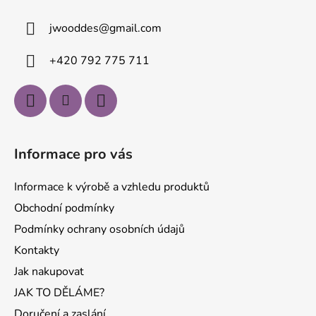
a
jwooddes
@
gmail.com
t
í
+420 792 775 711
Informace pro vás
Informace k výrobě a vzhledu produktů
Obchodní podmínky
Podmínky ochrany osobních údajů
Kontakty
Jak nakupovat
JAK TO DĚLÁME?
Doručení a zaslání