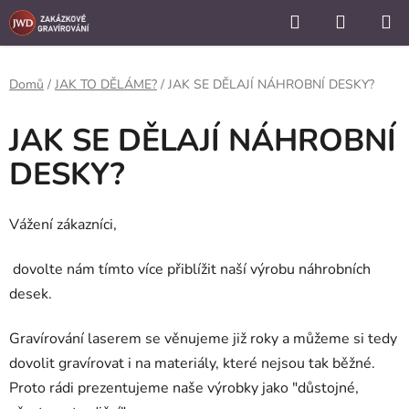
```
Hledat
NÁKUP
Přejít
KOŠÍK
na
obsah
Domů
/
JAK TO DĚLÁME?
/
JAK SE DĚLAJÍ NÁHROBNÍ DESKY?
JAK SE DĚLAJÍ NÁHROBNÍ
DESKY?
Vážení zákazníci,
dovolte nám tímto více přiblížit naší výrobu náhrobních
desek.
Gravírování laserem se věnujeme již roky a můžeme si tedy
dovolit gravírovat i na materiály, které nejsou tak běžné.
Proto rádi prezentujeme naše výrobky jako "důstojné,