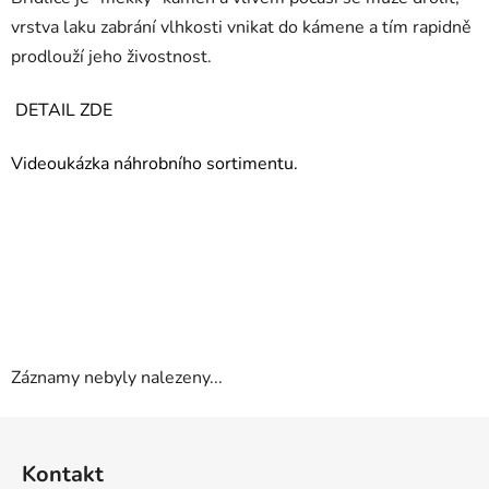
vrstva laku zabrání vlhkosti vnikat do kámene a tím rapidně
prodlouží jeho živostnost.
DETAIL ZDE
Videoukázka náhrobního sortimentu.
Záznamy nebyly nalezeny...
Z
á
Kontakt
p